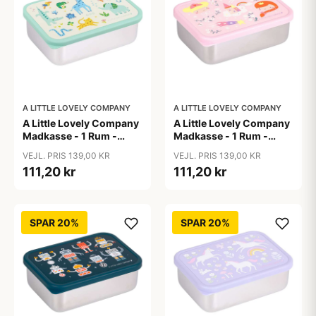
A LITTLE LOVELY COMPANY
A LITTLE LOVELY COMPANY
A Little Lovely Company
A Little Lovely Company
Madkasse - 1 Rum -
Madkasse - 1 Rum -
Rustfri Stål m. PP Låg -
Rustfri Stål m. PP Låg -
VEJL. PRIS 139,00 KR
VEJL. PRIS 139,00 KR
Jungle
Princesses
111,20 kr
111,20 kr
SPAR 20%
SPAR 20%