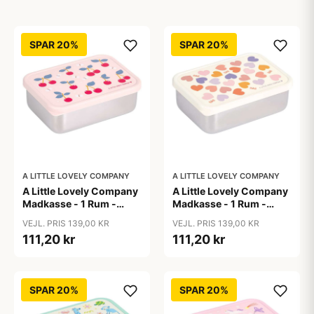
SPAR 20%
SPAR 20%
A LITTLE LOVELY COMPANY
A LITTLE LOVELY COMPANY
A Little Lovely Company
A Little Lovely Company
Madkasse - 1 Rum -
Madkasse - 1 Rum -
Rustfri Stål m. PP Låg -
Rustfri Stål m. PP Låg -
VEJL. PRIS 139,00 KR
VEJL. PRIS 139,00 KR
Cherries
Hearts
111,20 kr
111,20 kr
SPAR 20%
SPAR 20%