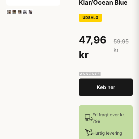
Klar/Ocean Blue
UDSALG
47,96
59,95
kr
kr
Køb her
Fri fragt over kr.
799
Hurtig levering