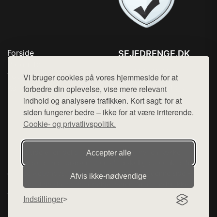
Forside
SEJEDRENGE.DK
Produkter
Tlf. 78768672
Top Rabatter
Vi bruger cookies på vores hjemmeside for at
Mail:
hej@want.dk
Kontakt
forbedre din oplevelse, vise mere relevant
indhold og analysere trafikken. Kort sagt: for at
Cookie- og privatlivspolitik
siden fungerer bedre – ikke for at være irriterende.
Cookie- og privatlivspolitik.
Denne side er en del af want.dk, der udgiver en række
Accepter alle
hjemmesider med præsentation af forskellige produkter fra
diverse webshops. Der sælges ikke varer fra denne side - vi
Afvis ikke‑nødvendige
henviser til de shops, som sælger varen. Vi har heller ikke
varerne på lager.
Indstillinger
© 2026 sejedrenge.dk. Alle rettigheder forbeholdes.