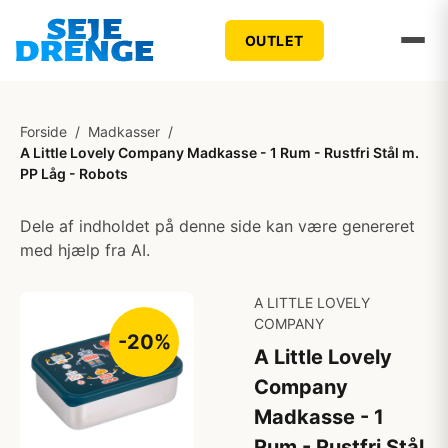
OUTLET
Forside
/
Madkasser
/
A Little Lovely Company Madkasse - 1 Rum - Rustfri Stål m.
PP Låg - Robots
Dele af indholdet på denne side kan være genereret
med hjælp fra AI.
A LITTLE LOVELY
COMPANY
-20%
A Little Lovely
Company
Madkasse - 1
Rum - Rustfri Stål