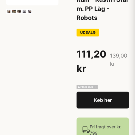
m. PP Låg -
Robots
UDSALG
111,20
139,00
kr
kr
Køb her
Fri fragt over kr.
799