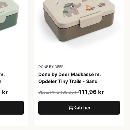
DONE BY DEER
m.
Done by Deer Madkasse m.
n
Opdeler Tiny Trails - Sand
 kr
111,96 kr
VEJL. PRIS 139,95 kr
Køb her