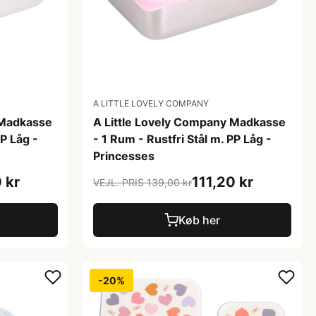
A LITTLE LOVELY COMPANY
 Madkasse
A Little Lovely Company Madkasse
PP Låg -
- 1 Rum - Rustfri Stål m. PP Låg -
Princesses
 kr
111,20 kr
VEJL. PRIS 139,00 kr
Køb her
-20%