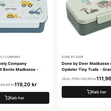
VELY COMPANY
DONE BY DEER
Lovely Company
Done by Deer Madkasse 
t Bento Madkasse -
Opdeler Tiny Trails - Grø
111,96
VEJL. PRIS 139,95 kr
119,20 kr
149,00 kr
Køb her
Køb her