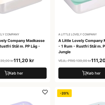
VELY COMPANY
A LITTLE LOVELY COMPANY
Lovely Company Madkasse
A Little Lovely Company
ustfri Stål m. PP Låg -
- 1 Rum - Rustfri Stål m. 
Jungle
111,20 kr
111,20
139,00 kr
VEJL. PRIS 139,00 kr
Køb her
Køb her
-20%