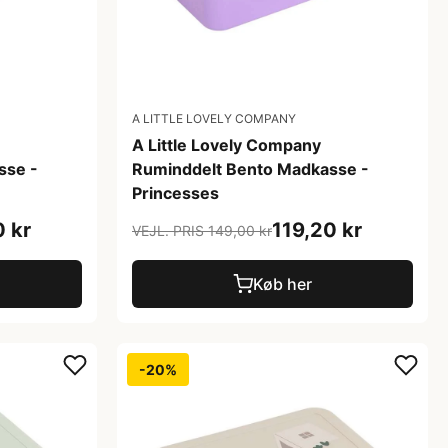
A LITTLE LOVELY COMPANY
A Little Lovely Company
sse -
Ruminddelt Bento Madkasse -
Princesses
0 kr
119,20 kr
VEJL. PRIS 149,00 kr
Køb her
-20%