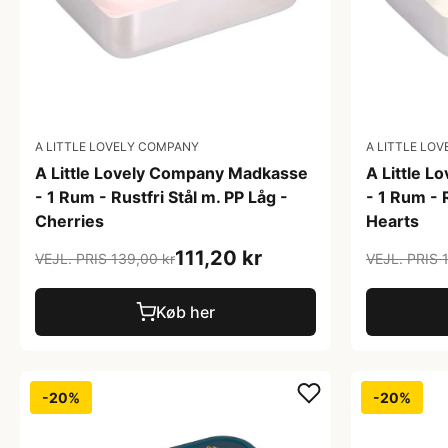
A LITTLE LOVELY COMPANY
A LITTLE LO
A Little Lovely Company Madkasse
A Little 
- 1 Rum - Rustfri Stål m. PP Låg -
- 1 Rum - R
Cherries
Hearts
111,20 kr
VEJL. PRIS 139,00 kr
VEJL. PRIS 
Køb her
-20%
-20%