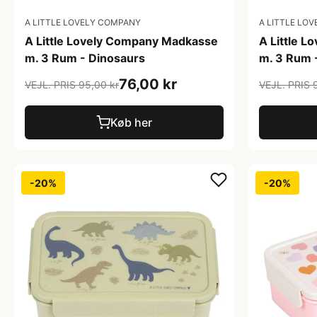
A LITTLE LOVELY COMPANY
A LITTLE LO
A Little Lovely Company Madkasse
A Little 
m. 3 Rum - Dinosaurs
m. 3 Rum 
76,00 kr
VEJL. PRIS 95,00 kr
VEJL. PRIS 
Køb her
-20%
-20%