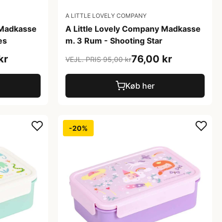
A LITTLE LOVELY COMPANY
 Madkasse
A Little Lovely Company Madkasse
es
m. 3 Rum - Shooting Star
kr
76,00 kr
VEJL. PRIS 95,00 kr
Køb her
-20%