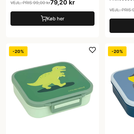
79,20 kr
VEJL. PRIS 99,00 kr
VEJL. PRIS 
Køb her
-20%
-20%