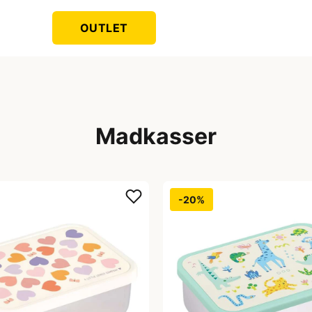
OUTLET
Madkasser
-20%