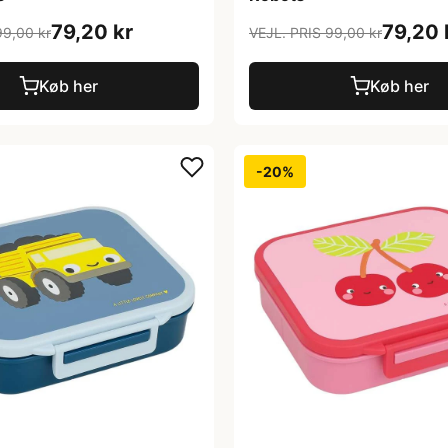
79,20 kr
79,20 
99,00 kr
VEJL. PRIS 99,00 kr
Køb her
Køb her
-20%