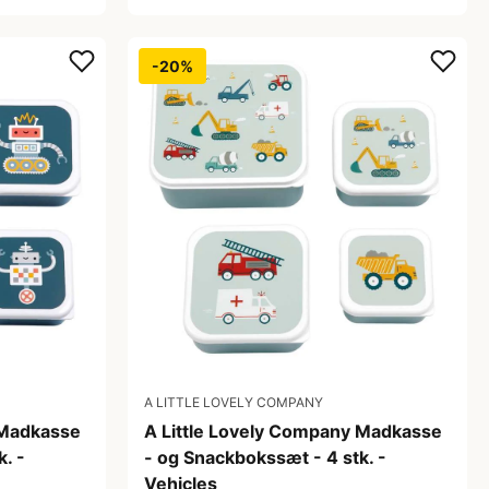
-20%
A LITTLE LOVELY COMPANY
 Madkasse
A Little Lovely Company Madkasse
. -
- og Snackbokssæt - 4 stk. -
Vehicles