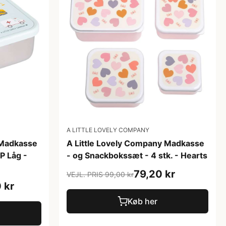
A LITTLE LOVELY COMPANY
 Madkasse
A Little Lovely Company Madkasse
PP Låg -
- og Snackbokssæt - 4 stk. - Hearts
79,20 kr
VEJL. PRIS 99,00 kr
 kr
Køb her