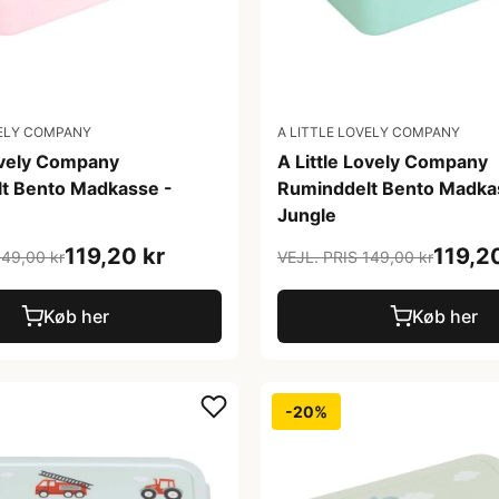
VELY COMPANY
A LITTLE LOVELY COMPANY
Lovely Company
A Little Lovely Company
t Bento Madkasse -
Ruminddelt Bento Madka
Jungle
119,20 kr
119,2
149,00 kr
VEJL. PRIS 149,00 kr
Køb her
Køb her
-20%