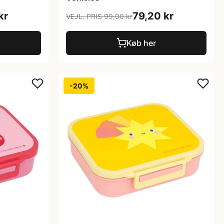
kr
79,20 kr
VEJL. PRIS 99,00 kr
Køb her
-20%