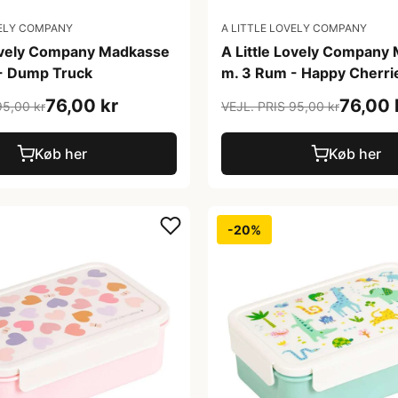
VELY COMPANY
A LITTLE LOVELY COMPANY
Lovely Company Madkasse
A Little Lovely Company
- Dump Truck
m. 3 Rum - Happy Cherri
76,00 kr
76,00 
95,00 kr
VEJL. PRIS 95,00 kr
Køb her
Køb her
-20%