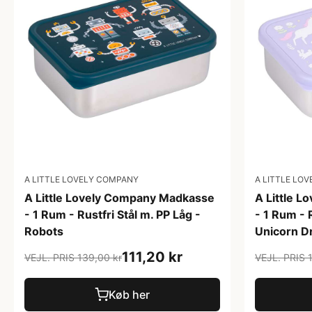
A LITTLE LOVELY COMPANY
A LITTLE LO
A Little Lovely Company Madkasse
A Little 
- 1 Rum - Rustfri Stål m. PP Låg -
- 1 Rum - R
Robots
Unicorn 
111,20 kr
VEJL. PRIS 139,00 kr
VEJL. PRIS 
Køb her