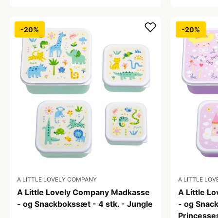
-20%
-20%
A LITTLE LOVELY COMPANY
A LITTLE LO
A Little Lovely Company Madkasse
A Little 
- og Snackbokssæt - 4 stk. - Jungle
- og Snack
Princesse