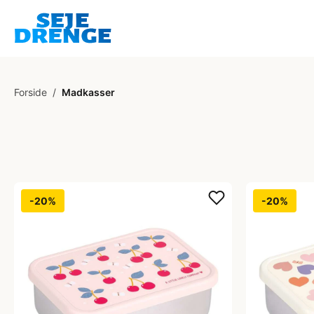
Forside
/
Madkasser
-20%
-20%