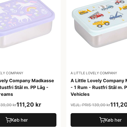
VELY COMPANY
A LITTLE LOVELY COMPANY
Lovely Company Madkasse
A Little Lovely Company
ustfri Stål m. PP Låg -
- 1 Rum - Rustfri Stål m. 
Dreams
Vehicles
111,20 kr
111,20
139,00 kr
VEJL. PRIS 139,00 kr
Køb her
Køb her