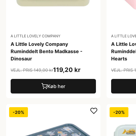
A LITTLE LOVELY COMPANY
A LITTLE LO
A Little Lovely Company
A Little 
Ruminddelt Bento Madkasse -
Ruminddel
Dinosaur
Hearts
119,20 kr
VEJL. PRIS 149,00 kr
VEJL. PRIS 
Køb her
-20%
-20%