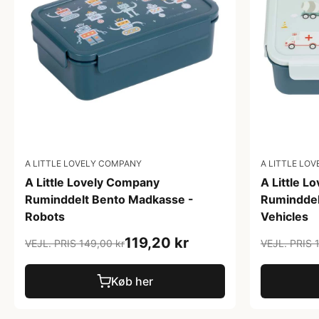
A LITTLE LOVELY COMPANY
A LITTLE LO
A Little Lovely Company
A Little 
Ruminddelt Bento Madkasse -
Ruminddel
Robots
Vehicles
119,20 kr
VEJL. PRIS 149,00 kr
VEJL. PRIS 
Køb her