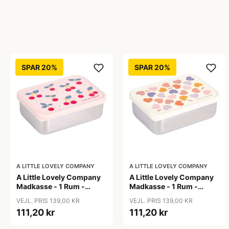
SPAR 20%
SPAR 20%
A LITTLE LOVELY COMPANY
A LITTLE LOVELY COMPANY
A Little Lovely Company
A Little Lovely Company
Madkasse - 1 Rum -
Madkasse - 1 Rum -
Rustfri Stål m. PP Låg -
Rustfri Stål m. PP Låg -
VEJL. PRIS 139,00 KR
VEJL. PRIS 139,00 KR
Cherries
Hearts
111,20 kr
111,20 kr