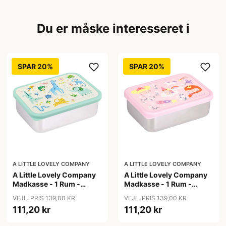
Du er måske interesseret i
SPAR 20%
SPAR 20%
A LITTLE LOVELY COMPANY
A LITTLE LOVELY COMPANY
A Little Lovely Company
A Little Lovely Company
Madkasse - 1 Rum -
Madkasse - 1 Rum -
Rustfri Stål m. PP Låg -
Rustfri Stål m. PP Låg -
VEJL. PRIS 139,00 KR
VEJL. PRIS 139,00 KR
Jungle
Princesses
111,20 kr
111,20 kr