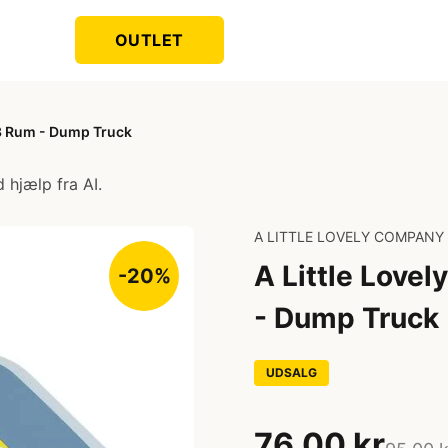
OUTLET
3 Rum - Dump Truck
 hjælp fra AI.
A LITTLE LOVELY COMPANY
A Little Lov
-20%
- Dump Truck
UDSALG
76,00 kr