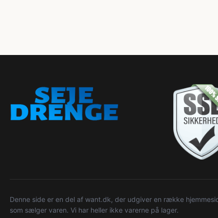
Denne side er en del af want.dk, der udgiver en række hjemmeside
som sælger varen. Vi har heller ikke varerne på lager.