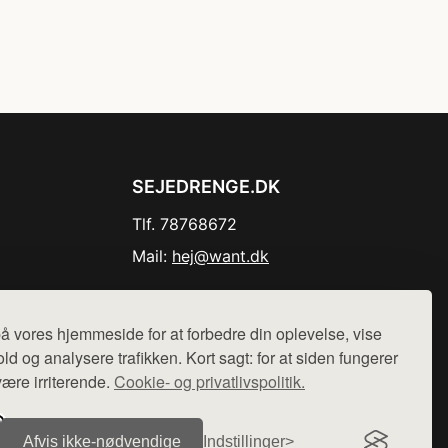
SEJEDRENGE.DK
Tlf. 78768672
Mail:
hej@want.dk
Cookie- og privatlivspolitik
å vores hjemmeside for at forbedre din oplevelse, vise
ld og analysere trafikken. Kort sagt: for at siden fungerer
være irriterende.
Cookie- og privatlivspolitik.
r sælges ikke varer fra denne side - vi henviser til de shops,
Afvis ikke‑nødvendige
Indstillinger