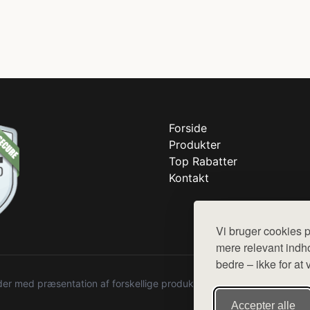
Forside
Produkter
Top Rabatter
Kontakt
Vi bruger cookies p
mere relevant indho
bedre – ikke for at 
r med præsentation af forskellige produkter fra diverse webshops. De
Accepter alle