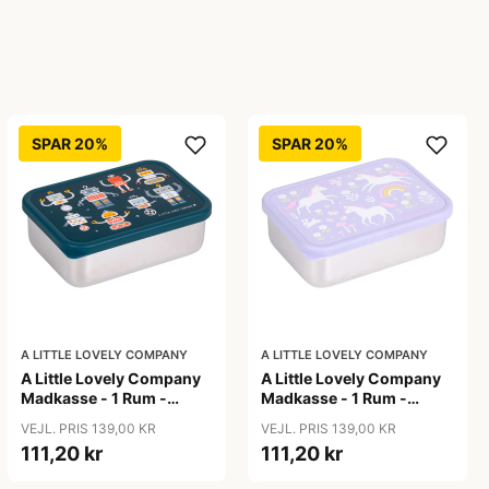
SPAR 20%
SPAR 20%
A LITTLE LOVELY COMPANY
A LITTLE LOVELY COMPANY
A Little Lovely Company
A Little Lovely Company
Madkasse - 1 Rum -
Madkasse - 1 Rum -
Rustfri Stål m. PP Låg -
Rustfri Stål m. PP Låg -
VEJL. PRIS 139,00 KR
VEJL. PRIS 139,00 KR
Robots
Unicorn Dreams
111,20 kr
111,20 kr