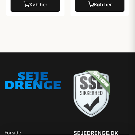
Køb her
Køb her
Forside
SEJEDRENGE.DK