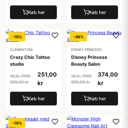
Køb her
Køb her
-16%
-46%
CLEMENTONI
DISNEY PRINCESS
Crazy Chic Tattoo
Disney Princess
studio
Beauty Salon
251,00
374,00
VEJL. PRIS
VEJL. PRIS
299,00 kr
699,00 kr
kr
kr
Køb her
Køb her
-16%