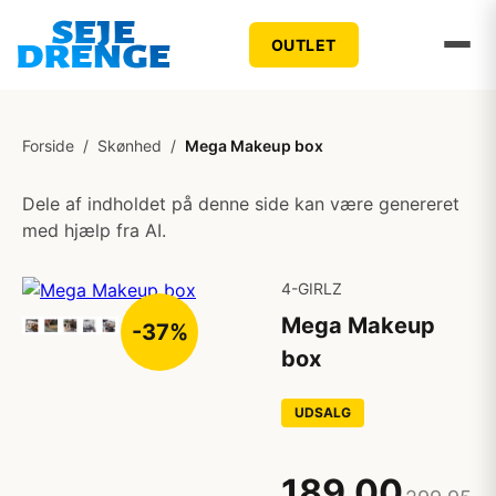
OUTLET
Forside
/
Skønhed
/
Mega Makeup box
Dele af indholdet på denne side kan være genereret
med hjælp fra AI.
4-GIRLZ
Mega Makeup
-37%
box
UDSALG
189,00