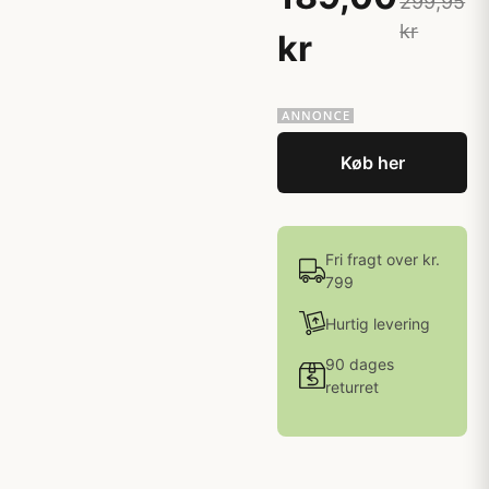
299,95
kr
kr
Køb her
Fri fragt over kr.
799
Hurtig levering
90 dages
returret