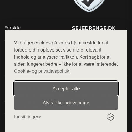
Forside
SEJEDRENGE.DK
Produkter
Tlf. 78768672
Top Rabatter
Vi bruger cookies på vores hjemmeside for at
Mail:
hej@want.dk
Kontakt
forbedre din oplevelse, vise mere relevant
indhold og analysere trafikken. Kort sagt: for at
Cookie- og privatlivspolitik
siden fungerer bedre – ikke for at være irriterende.
Cookie- og privatlivspolitik.
Denne side er en del af want.dk, der udgiver en række
Accepter alle
hjemmesider med præsentation af forskellige produkter fra
diverse webshops. Der sælges ikke varer fra denne side - vi
Afvis ikke‑nødvendige
henviser til de shops, som sælger varen. Vi har heller ikke
varerne på lager.
Indstillinger
© 2026 sejedrenge.dk. Alle rettigheder forbeholdes.