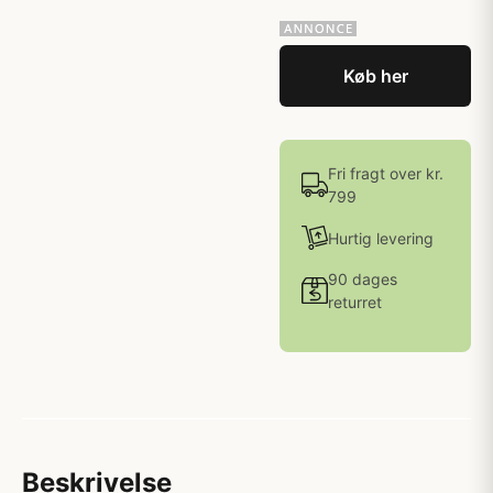
Køb her
Fri fragt over kr.
799
Hurtig levering
90 dages
returret
Beskrivelse