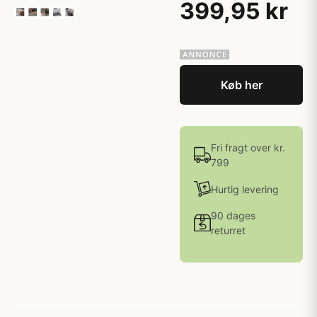
399,95 kr
Køb her
Fri fragt over kr.
799
Hurtig levering
90 dages
returret