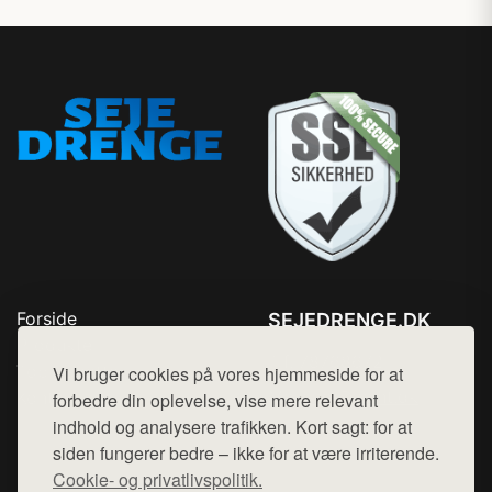
Forside
SEJEDRENGE.DK
Produkter
Tlf. 78768672
Top Rabatter
Vi bruger cookies på vores hjemmeside for at
Mail:
hej@want.dk
Kontakt
forbedre din oplevelse, vise mere relevant
indhold og analysere trafikken. Kort sagt: for at
Cookie- og privatlivspolitik
siden fungerer bedre – ikke for at være irriterende.
Cookie- og privatlivspolitik.