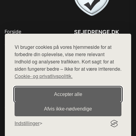
Forside
SEJEDRENGE.DK
Produkter
Tlf. 78768672
Top Rabatter
Vi bruger cookies på vores hjemmeside for at
Mail:
hej@want.dk
Kontakt
forbedre din oplevelse, vise mere relevant
indhold og analysere trafikken. Kort sagt: for at
Cookie- og privatlivspolitik
siden fungerer bedre – ikke for at være irriterende.
Cookie- og privatlivspolitik.
Denne side er en del af want.dk, der udgiver en række
Accepter alle
hjemmesider med præsentation af forskellige produkter fra
diverse webshops. Der sælges ikke varer fra denne side - vi
Afvis ikke‑nødvendige
henviser til de shops, som sælger varen. Vi har heller ikke
varerne på lager.
Indstillinger
© 2026 sejedrenge.dk. Alle rettigheder forbeholdes.