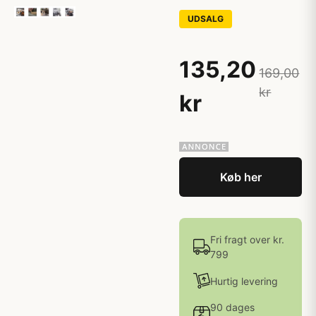
UDSALG
135,20
169,00
kr
kr
Køb her
Fri fragt over kr.
799
Hurtig levering
90 dages