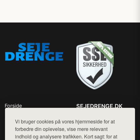
Forside
SEJEDRENGE.DK
Produkter
Tlf. 78768672
Top Rabatter
Vi bruger cookies på vores hjemmeside for at
Mail:
hej@want.dk
Kontakt
forbedre din oplevelse, vise mere relevant
indhold og analysere trafikken. Kort sagt: for at