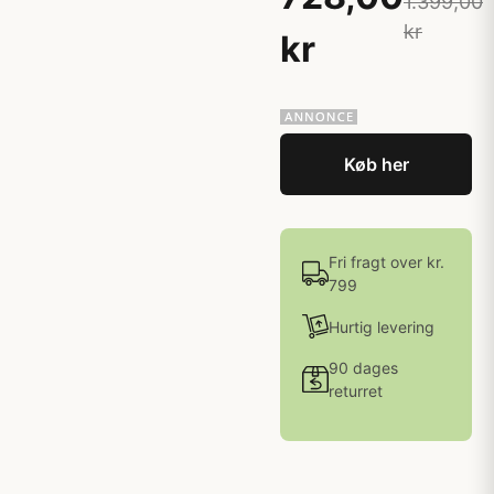
1.399,00
kr
kr
Køb her
Fri fragt over kr.
799
Hurtig levering
90 dages
returret