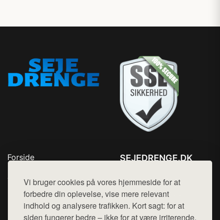
Forside
SEJEDRENGE.DK
Produkter
Tlf. 78768672
Top Rabatter
Vi bruger cookies på vores hjemmeside for at
Mail:
hej@want.dk
Kontakt
forbedre din oplevelse, vise mere relevant
indhold og analysere trafikken. Kort sagt: for at
Cookie- og privatlivspolitik
siden fungerer bedre – ikke for at være irriterende.