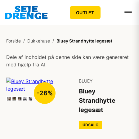
OUTLET
Forside
/
Dukkehuse
/
Bluey Strandhytte legesæt
Dele af indholdet på denne side kan være genereret
med hjælp fra AI.
BLUEY
Bluey
-26%
Strandhytte
legesæt
UDSALG