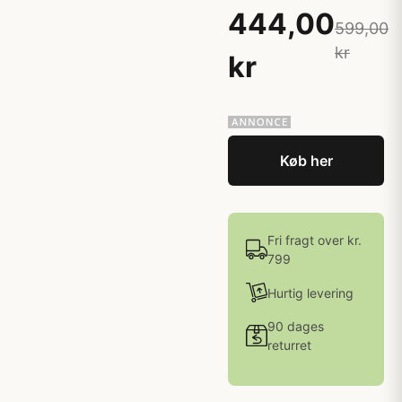
444,00
599,00
kr
kr
Køb her
Fri fragt over kr.
799
Hurtig levering
90 dages
returret