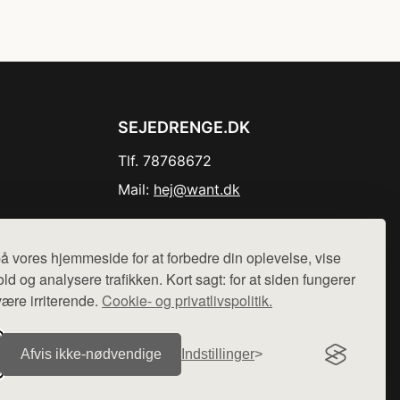
SEJEDRENGE.DK
Tlf. 78768672
Mail:
hej@want.dk
Cookie- og privatlivspolitik
å vores hjemmeside for at forbedre din oplevelse, vise
ld og analysere trafikken. Kort sagt: for at siden fungerer
være irriterende.
Cookie- og privatlivspolitik.
r sælges ikke varer fra denne side - vi henviser til de shops,
Afvis ikke‑nødvendige
Indstillinger