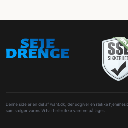
Denne side er en del af want.dk, der udgiver en række hjemmeside
som sælger varen. Vi har heller ikke varerne på lager.