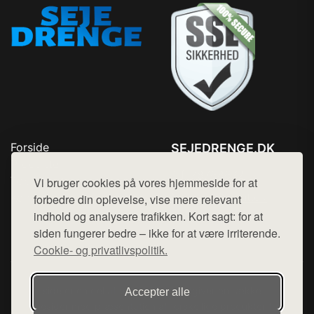
Forside
SEJEDRENGE.DK
Produkter
Tlf. 78768672
Top Rabatter
Vi bruger cookies på vores hjemmeside for at
Mail:
hej@want.dk
Kontakt
forbedre din oplevelse, vise mere relevant
indhold og analysere trafikken. Kort sagt: for at
Cookie- og privatlivspolitik
siden fungerer bedre – ikke for at være irriterende.
Cookie- og privatlivspolitik.
Denne side er en del af want.dk, der udgiver en række
Accepter alle
hjemmesider med præsentation af forskellige produkter fra