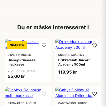
Du er måske interesseret i
SPAR 8%
DISNEY PRINCESS
UNICORN ACADEMY
Disney Prinsesse
Drikkedunk Unicorn
madkasse
Academy 500ml
VEJL. PRIS 59,95 KR
119,95 kr
55,00 kr
GABBYÂS DOLLHOUSE
GABBYÂS DOLLHOUSE