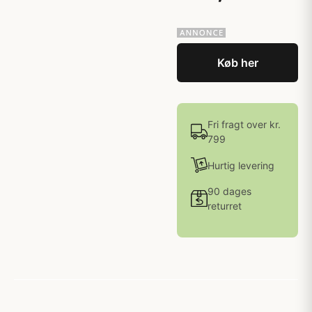
Køb her
Fri fragt over kr.
799
Hurtig levering
90 dages
returret