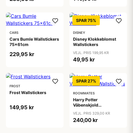
SPAR 75%
CARS
DISNEY
Cars Bumle Wallstickers
Disney Klokkeblomst
75x61cm
Wallstickers
VEJL. PRIS 199,95 KR
229,95 kr
49,95 kr
SPAR 27%
FROST
Frost Wallstickers
ROOMMATES
Harry Potter
Våbenskjold
149,95 kr
Wallstickers
VEJL. PRIS 329,00 KR
240,00 kr