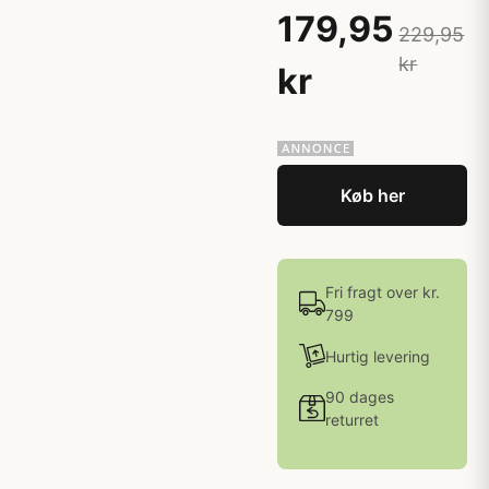
179,95
229,95
kr
kr
Køb her
Fri fragt over kr.
799
Hurtig levering
90 dages
returret