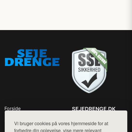
Forside
SEJEDRENGE.DK
Produkter
Tlf. 78768672
Top Rabatter
Vi bruger cookies på vores hjemmeside for at
Mail:
hej@want.dk
Kontakt
forbedre din oplevelse, vise mere relevant