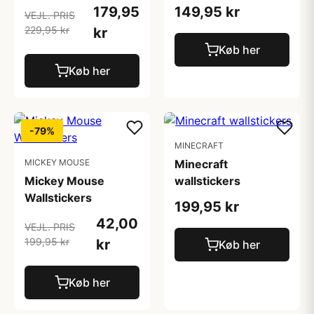
179,95
149,95 kr
VEJL. PRIS
229,95 kr
kr
Køb her
Køb her
-79%
MINECRAFT
MICKEY MOUSE
Minecraft
Mickey Mouse
wallstickers
Wallstickers
199,95 kr
42,00
VEJL. PRIS
199,95 kr
kr
Køb her
Køb her