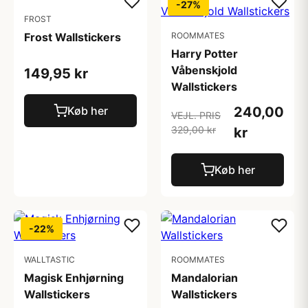
-27%
FROST
Frost Wallstickers
ROOMMATES
Harry Potter
Våbenskjold
149,95 kr
Wallstickers
Køb her
240,00
VEJL. PRIS
329,00 kr
kr
Køb her
-22%
WALLTASTIC
ROOMMATES
Magisk Enhjørning
Mandalorian
Wallstickers
Wallstickers