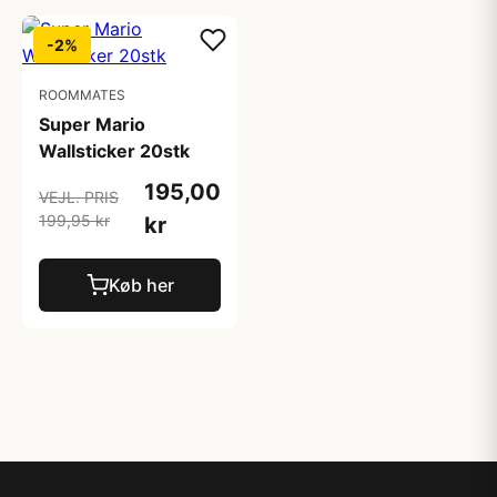
-2%
ROOMMATES
Super Mario
Wallsticker 20stk
195,00
VEJL. PRIS
199,95 kr
kr
Køb her