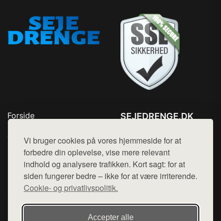
Forside
SEJEDRENGE.DK
Produkter
Tlf. 78768672
Top Rabatter
Vi bruger cookies på vores hjemmeside for at
Mail:
hej@want.dk
Kontakt
forbedre din oplevelse, vise mere relevant
indhold og analysere trafikken. Kort sagt: for at
Cookie- og privatlivspolitik
siden fungerer bedre – ikke for at være irriterende.
Cookie- og privatlivspolitik.
Denne side er en del af want.dk, der udgiver en række
Accepter alle