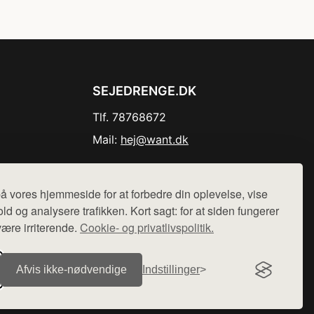
SEJEDRENGE.DK
Tlf. 78768672
Mail:
hej@want.dk
Cookie- og privatlivspolitik
å vores hjemmeside for at forbedre din oplevelse, vise
ld og analysere trafikken. Kort sagt: for at siden fungerer
være irriterende.
Cookie- og privatlivspolitik.
r sælges ikke varer fra denne side - vi henviser til de shops,
Afvis ikke‑nødvendige
Indstillinger