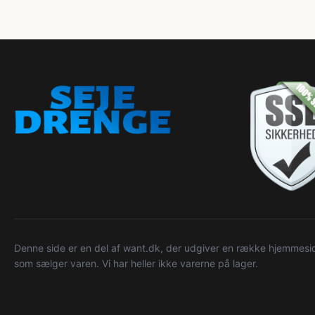
Denne side er en del af want.dk, der udgiver en række hjemmeside
som sælger varen. Vi har heller ikke varerne på lager.