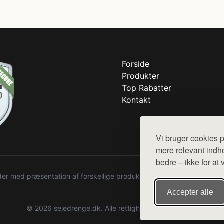
Forside
Produkter
Top Rabatter
Kontakt
Vi bruger cookies p
mere relevant indho
bedre – ikke for at 
r med præsentation af forskellige produkter fra diverse webshops. De
Accepter alle
© 2026 sejedrenge.dk. Alle rettigheder forbeholdes.