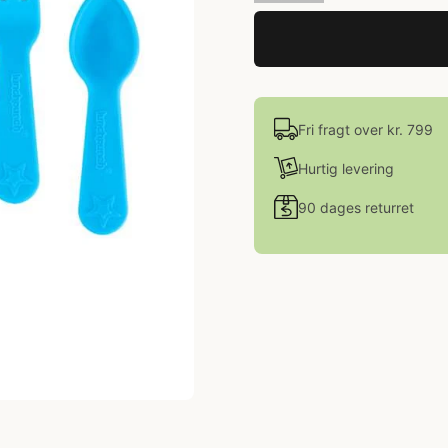
Fri fragt over kr. 799
Hurtig levering
90 dages returret