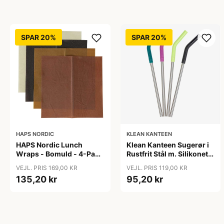
SPAR 20%
SPAR 20%
HAPS NORDIC
KLEAN KANTEEN
HAPS Nordic Lunch
Klean Kanteen Sugerør i
Wraps - Bomuld - 4-Pak -
Rustfrit Stål m. Silikonetip
Warm
- 4-Pak - 8mm - Multi
VEJL. PRIS 169,00 KR
VEJL. PRIS 119,00 KR
Color
135,20 kr
95,20 kr