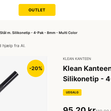
OUTLET
Stål m. Silikonetip - 4-Pak - 8mm - Multi Color
 hjælp fra AI.
KLEAN KANTEEN
Klean Kanteen 
-20%
Silikonetip - 
UDSALG
95,20 kr