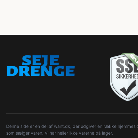
Denne side er en del af want.dk, der udgiver en række hjemmeside
som sælger varen. Vi har heller ikke varerne på lager.