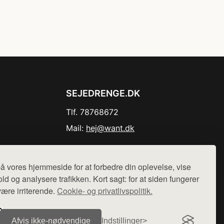
SEJEDRENGE.DK
Tlf. 78768672
Mail:
hej@want.dk
Cookie- og privatlivspolitik
å vores hjemmeside for at forbedre din oplevelse, vise
ld og analysere trafikken. Kort sagt: for at siden fungerer
være irriterende.
Cookie- og privatlivspolitik.
r sælges ikke varer fra denne side - vi henviser til de shops,
Afvis ikke‑nødvendige
Indstillinger