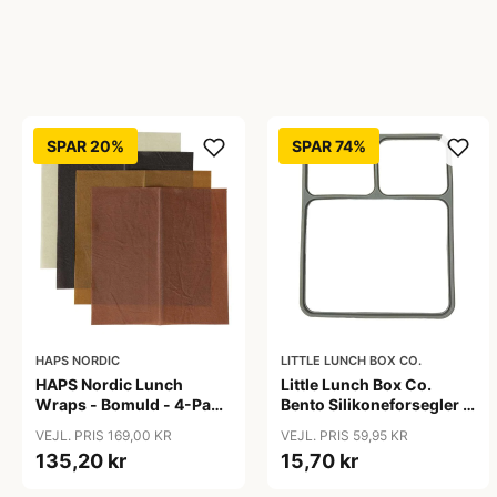
SPAR 20%
SPAR 74%
HAPS NORDIC
LITTLE LUNCH BOX CO.
HAPS Nordic Lunch
Little Lunch Box Co.
Wraps - Bomuld - 4-Pak -
Bento Silikoneforsegler -
Warm
Stainless Maxi
VEJL. PRIS 169,00 KR
VEJL. PRIS 59,95 KR
135,20 kr
15,70 kr