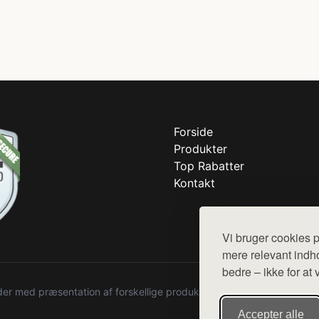
Forside
Produkter
Top Rabatter
Kontakt
Vi bruger cookies p
mere relevant indho
bedre – ikke for at 
r med præsentation af forskellige produkter fra diverse webshops. De
Accepter alle