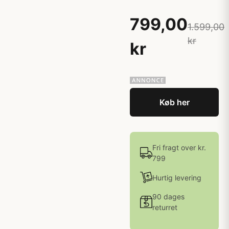
799,00
1.599,00
kr
kr
Køb her
Fri fragt over kr.
799
Hurtig levering
90 dages
returret