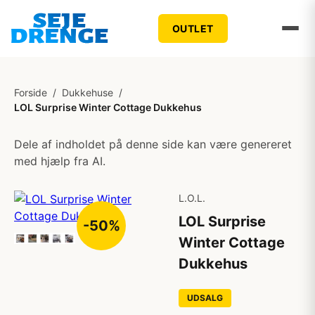
OUTLET
Forside
/
Dukkehuse
/
LOL Surprise Winter Cottage Dukkehus
Dele af indholdet på denne side kan være genereret
med hjælp fra AI.
L.O.L.
LOL Surprise
-50%
Winter Cottage
Dukkehus
UDSALG