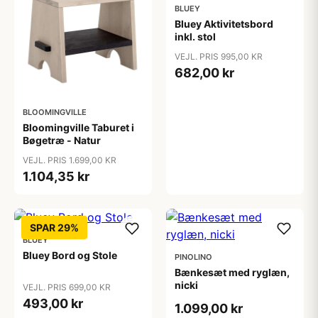
BLUEY
Bluey Aktivitetsbord
inkl. stol
VEJL. PRIS 995,00 KR
682,00 kr
BLOOMINGVILLE
Bloomingville Taburet i
Bøgetræ - Natur
VEJL. PRIS 1.699,00 KR
1.104,35 kr
SPAR 29%
BLUEY
Bluey Bord og Stole
PINOLINO
Bænkesæt med ryglæn,
nicki
VEJL. PRIS 699,00 KR
493,00 kr
1.099,00 kr