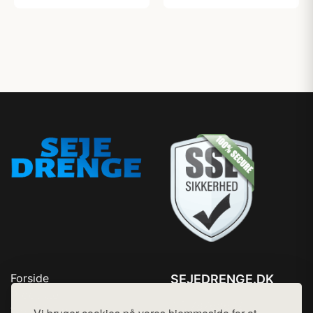
Forside
SEJEDRENGE.DK
Produkter
Tlf. 78768672
Top Rabatter