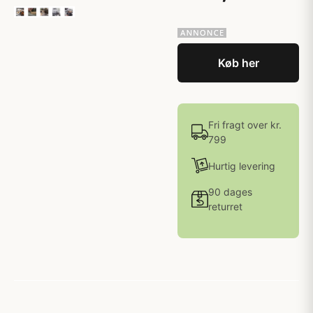
Køb her
Fri fragt over kr.
799
Hurtig levering
90 dages
returret