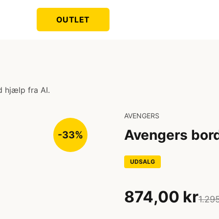
OUTLET
 hjælp fra AI.
AVENGERS
Avengers bord
-33%
UDSALG
874,00 kr
1.29