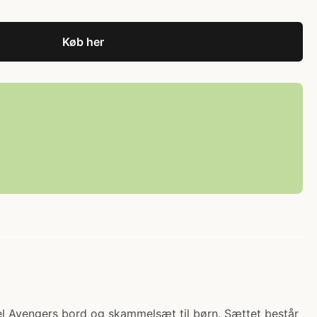
Køb her
vel Avengers bord og skammelsæt til børn. Sættet består