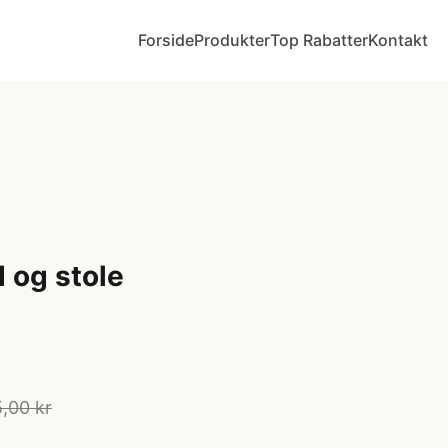
Forside
Produkter
Top Rabatter
Kontakt
 og stole
5,00 kr