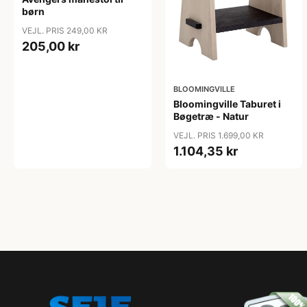
børn
VEJL. PRIS 249,00 KR
205,00 kr
BLOOMINGVILLE
Bloomingville Taburet i
Bøgetræ - Natur
VEJL. PRIS 1.699,00 KR
1.104,35 kr