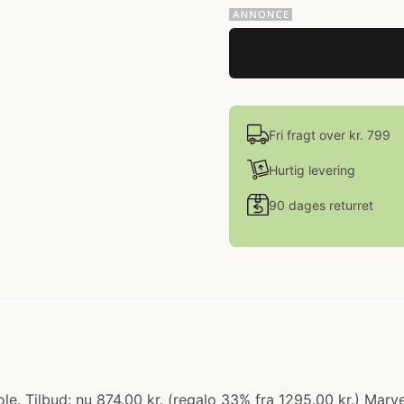
Fri fragt over kr. 799
Hurtig levering
90 dages returret
le. Tilbud: nu 874.00 kr. (regalo 33% fra 1295.00 kr.) Mar