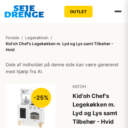
OUTLET
Forside
/
Legekøkken
/
Kid'oh Chef's Legekøkken m. Lyd og Lys samt Tilbehør -
Hvid
Dele af indholdet på denne side kan være genereret
med hjælp fra AI.
KID'OH
Kid'oh Chef's
-25%
Legekøkken m.
Lyd og Lys samt
Tilbehør - Hvid