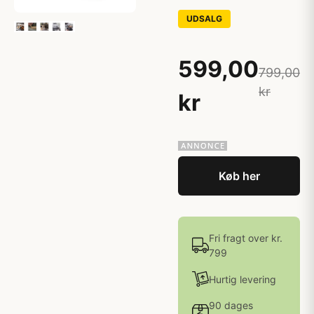
UDSALG
599,00
799,00
kr
kr
Køb her
Fri fragt over kr.
799
Hurtig levering
90 dages