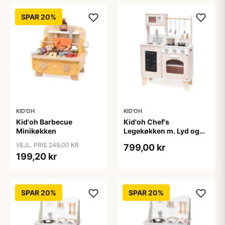
SPAR 20%
KID'OH
KID'OH
Kid'oh Barbecue
Kid'oh Chef's
Minikøkken
Legekøkken m. Lyd og
Lys samt Tilbehør - Rosa
VEJL. PRIS 249,00 KR
799,00 kr
199,20 kr
SPAR 20%
SPAR 20%