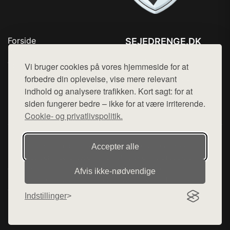
Forside
SEJEDRENGE.DK
Produkter
Tlf. 78768672
Top Rabatter
Vi bruger cookies på vores hjemmeside for at
Mail:
hej@want.dk
Kontakt
forbedre din oplevelse, vise mere relevant
indhold og analysere trafikken. Kort sagt: for at
Cookie- og privatlivspolitik
siden fungerer bedre – ikke for at være irriterende.
Cookie- og privatlivspolitik.
Denne side er en del af want.dk, der udgiver en række
Accepter alle
hjemmesider med præsentation af forskellige produkter fra
diverse webshops. Der sælges ikke varer fra denne side - vi
Afvis ikke‑nødvendige
henviser til de shops, som sælger varen. Vi har heller ikke
varerne på lager.
Indstillinger
© 2026 sejedrenge.dk. Alle rettigheder forbeholdes.