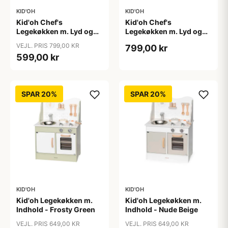
KID'OH
KID'OH
Kid'oh Chef's
Kid'oh Chef's
Legekøkken m. Lyd og
Legekøkken m. Lyd og
Lys samt Tilbehør - Hvid
Lys samt Tilbehør - Rosa
VEJL. PRIS 799,00 KR
799,00 kr
599,00 kr
SPAR 20%
SPAR 20%
KID'OH
KID'OH
Kid'oh Legekøkken m.
Kid'oh Legekøkken m.
Indhold - Frosty Green
Indhold - Nude Beige
VEJL. PRIS 649,00 KR
VEJL. PRIS 649,00 KR