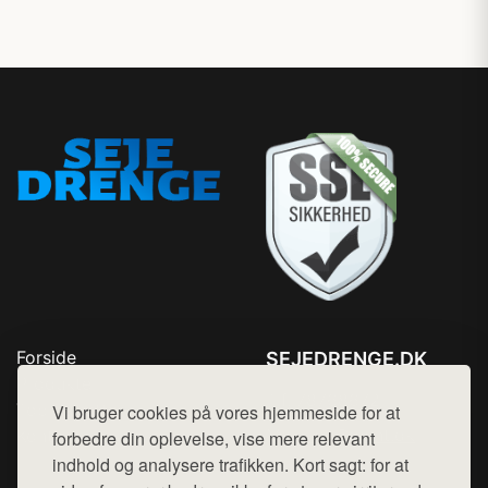
Forside
SEJEDRENGE.DK
Produkter
Tlf. 78768672
Top Rabatter
Vi bruger cookies på vores hjemmeside for at
Mail:
hej@want.dk
Kontakt
forbedre din oplevelse, vise mere relevant
indhold og analysere trafikken. Kort sagt: for at
Cookie- og privatlivspolitik