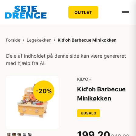
OUTLET
Forside
/
Legekøkken
/
Kid'oh Barbecue Minikøkken
Dele af indholdet på denne side kan være genereret
med hjælp fra AI.
KID'OH
Kid'oh Barbecue
-20%
Minikøkken
UDSALG
199,20