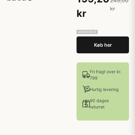
249,00
kr
kr
Køb her
Fri fragt over kr.
799
Hurtig levering
90 dages
returret