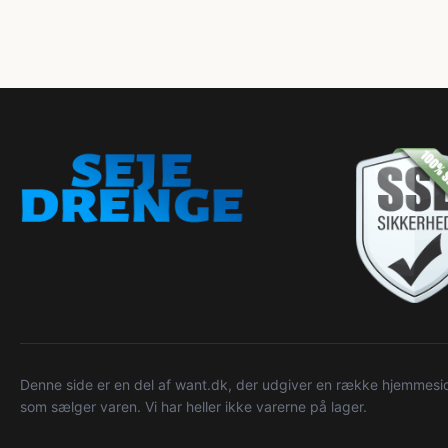
Denne side er en del af want.dk, der udgiver en række hjemmeside
som sælger varen. Vi har heller ikke varerne på lager.