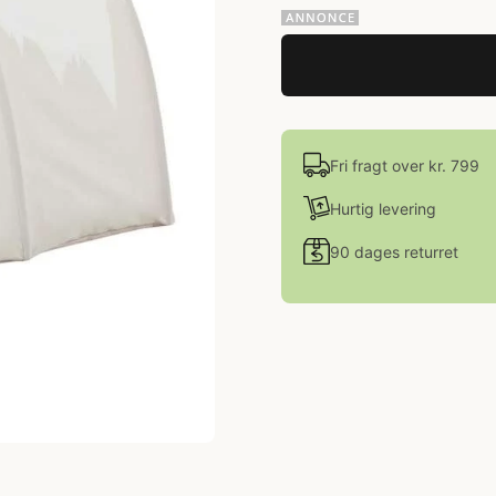
Fri fragt over kr. 799
Hurtig levering
90 dages returret