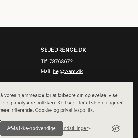
SEJEDRENGE.DK
Tlf. 78768672
Mail:
hej@want.dk
Cookie- og privatlivspolitik
å vores hjemmeside for at forbedre din oplevelse, vise
ld og analysere trafikken. Kort sagt: for at siden fungerer
være irriterende.
Cookie- og privatlivspolitik.
r sælges ikke varer fra denne side - vi henviser til de shops,
Afvis ikke‑nødvendige
Indstillinger