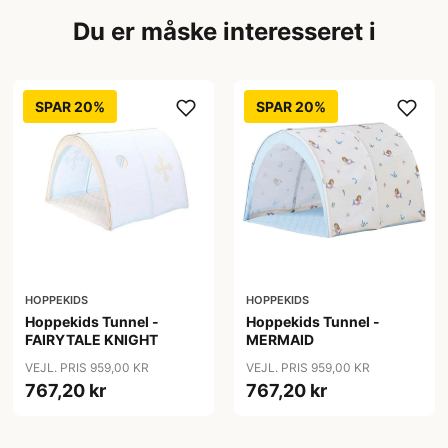
Du er måske interesseret i
SPAR 20%
SPAR 20%
HOPPEKIDS
HOPPEKIDS
Hoppekids Tunnel -
Hoppekids Tunnel -
FAIRYTALE KNIGHT
MERMAID
VEJL. PRIS 959,00 KR
VEJL. PRIS 959,00 KR
767,20 kr
767,20 kr