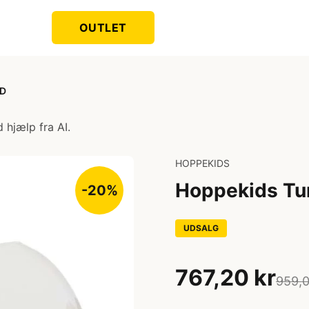
OUTLET
ND
 hjælp fra AI.
HOPPEKIDS
Hoppekids T
-20%
UDSALG
767,20 kr
959,0