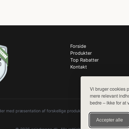
Forside
Produkter
Top Rabatter
Kontakt
Vi bruger cookies p
mere relevant indho
bedre – ikke for at 
r med præsentation af forskellige produkter fra diverse webshops. De
Accepter alle