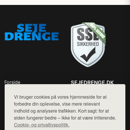
Forside
SEJEDRENGE.DK
Produkter
Tlf. 78768672
Top Rabatter
Vi bruger cookies på vores hjemmeside for at
Mail:
hej@want.dk
Kontakt
forbedre din oplevelse, vise mere relevant
indhold og analysere trafikken. Kort sagt: for at
Cookie- og privatlivspolitik
siden fungerer bedre – ikke for at være irriterende.
Cookie- og privatlivspolitik.