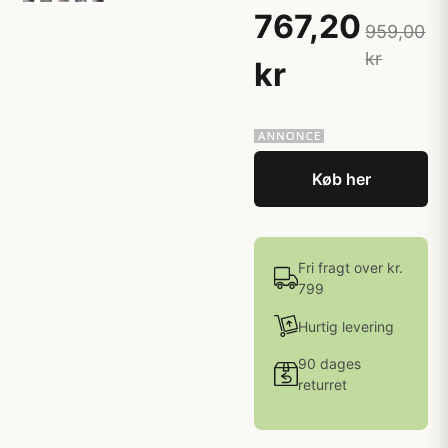
767,20
959,00
kr
kr
Køb her
Fri fragt over kr.
799
Hurtig levering
90 dages
returret