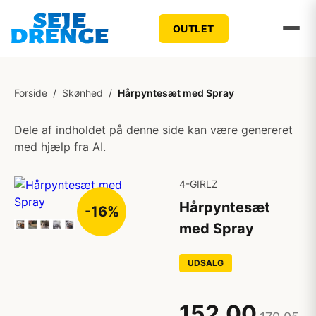
OUTLET
Forside
/
Skønhed
/
Hårpyntesæt med Spray
Dele af indholdet på denne side kan være genereret
med hjælp fra AI.
4-GIRLZ
Hårpyntesæt
-16%
med Spray
UDSALG
152,00