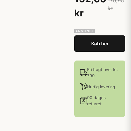
179,95
kr
kr
Køb her
Fri fragt over kr.
799
Hurtig levering
90 dages
returret