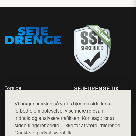
Forside
SEJEDRENGE.DK
Produkter
Tlf. 78768672
Top Rabatter
Vi bruger cookies på vores hjemmeside for at
Mail:
hej@want.dk
Kontakt
forbedre din oplevelse, vise mere relevant
indhold og analysere trafikken. Kort sagt: for at
Cookie- og privatlivspolitik
siden fungerer bedre – ikke for at være irriterende.
Cookie- og privatlivspolitik.