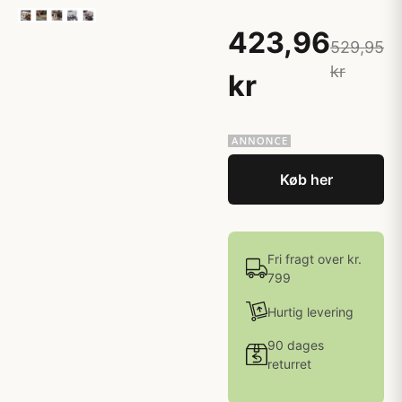
423,96
529,95
kr
kr
Køb her
Fri fragt over kr.
799
Hurtig levering
90 dages
returret