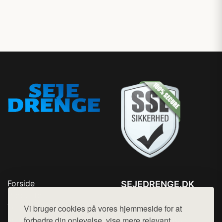
Forside
SEJEDRENGE.DK
Produkter
Tlf. 78768672
Top Rabatter
Vi bruger cookies på vores hjemmeside for at
Mail:
hej@want.dk
Kontakt
forbedre din oplevelse, vise mere relevant