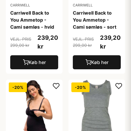
CARRIWELL
CARRIWELL
Carriwell Back to
Carriwell Back to
You Ammetop -
You Ammetop -
Cami sømløs - hvid
Cami sømløs - sort
239,20
239,20
VEJL. PRIS
VEJL. PRIS
299,00 kr
299,00 kr
kr
kr
Køb her
Køb her
-20%
-20%