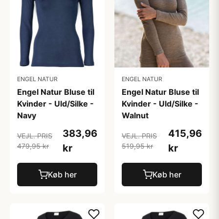
ENGEL NATUR
ENGEL NATUR
Engel Natur Bluse til
Engel Natur Bluse til
Kvinder - Uld/Silke -
Kvinder - Uld/Silke -
Navy
Walnut
383,96
415,96
VEJL. PRIS
VEJL. PRIS
479,95 kr
519,95 kr
kr
kr
Køb her
Køb her