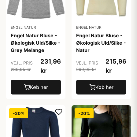
ENGEL NATUR
ENGEL NATUR
Engel Natur Bluse -
Engel Natur Bluse -
Økologisk Uld/Silke -
Økologisk Uld/Silke -
Grey Melange
Natur
231,96
215,96
VEJL. PRIS
VEJL. PRIS
289,95 kr
269,95 kr
kr
kr
Køb her
Køb her
-20%
-20%