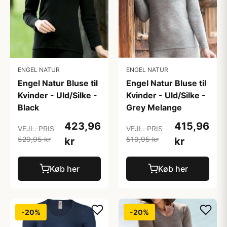
ENGEL NATUR
ENGEL NATUR
Engel Natur Bluse til
Engel Natur Bluse til
Kvinder - Uld/Silke -
Kvinder - Uld/Silke -
Black
Grey Melange
423,96
415,96
VEJL. PRIS
VEJL. PRIS
529,95 kr
519,95 kr
kr
kr
Køb her
Køb her
-20%
-20%