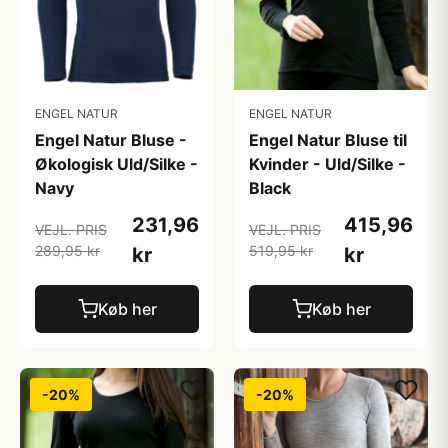
ENGEL NATUR
ENGEL NATUR
Engel Natur Bluse -
Engel Natur Bluse til
Økologisk Uld/Silke -
Kvinder - Uld/Silke -
Navy
Black
231,96
415,96
VEJL. PRIS
VEJL. PRIS
289,95 kr
519,95 kr
kr
kr
Køb her
Køb her
-20%
-20%