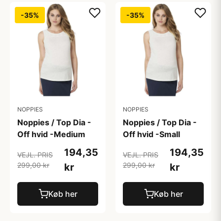
-35%
-35%
NOPPIES
NOPPIES
Noppies / Top Dia -
Noppies / Top Dia -
Off hvid -Medium
Off hvid -Small
194,35
194,35
VEJL. PRIS
VEJL. PRIS
299,00 kr
299,00 kr
kr
kr
Køb her
Køb her