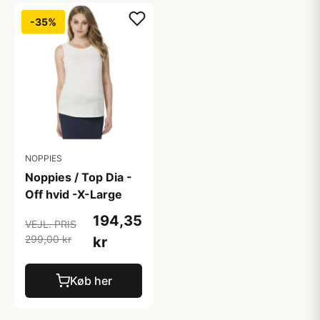
-35%
NOPPIES
Noppies / Top Dia -
Off hvid -X-Large
194,35
VEJL. PRIS
299,00 kr
kr
Køb her