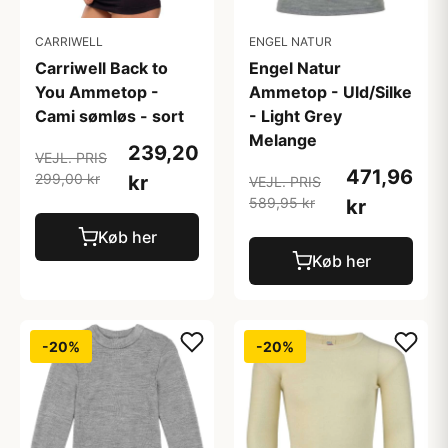
CARRIWELL
ENGEL NATUR
Carriwell Back to
Engel Natur
You Ammetop -
Ammetop - Uld/Silke
Cami sømløs - sort
- Light Grey
Melange
239,20
VEJL. PRIS
471,96
299,00 kr
kr
VEJL. PRIS
589,95 kr
kr
Køb her
Køb her
-20%
-20%