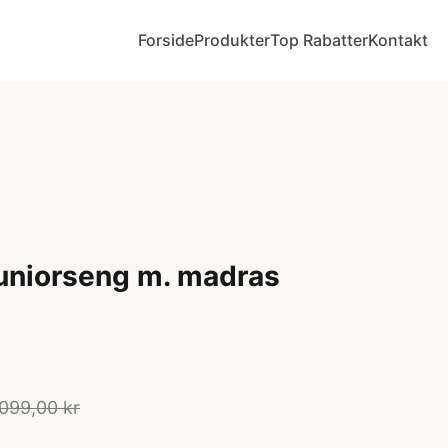
Forside
Produkter
Top Rabatter
Kontakt
juniorseng m. madras
099,00 kr