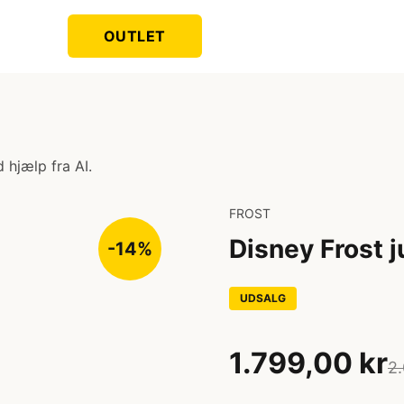
OUTLET
 hjælp fra AI.
FROST
Disney Frost 
-14%
UDSALG
1.799,00 kr
2.