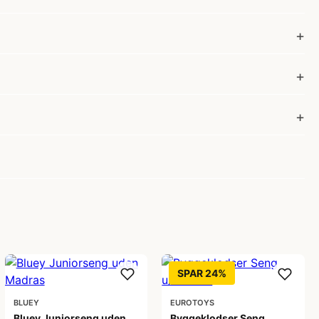
SPAR 24%
BLUEY
EUROTOYS
Bluey Juniorseng uden
Byggeklodser Seng