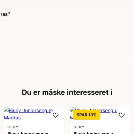
dras?
Du er måske interesseret i
SPAR 13%
BLUEY
BLUEY
Bluey Juniorseng m.
Bluey Juniorseng u.