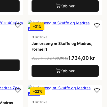
Køb her
-31%
EUROTOYS
Juniorseng m Skuffe og Madras,
Formel 1
1.734,00 kr
VEJL. PRIS 2.499,00 kr
Køb her
-22%
 Madras
EUROTOYS