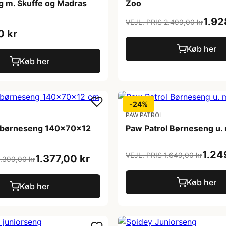
g m. Skuffe og Madras
Zoo
1.92
VEJL. PRIS 2.499,00 kr
0 kr
Køb her
Køb her
-24%
PAW PATROL
l børneseng 140x70x12
Paw Patrol Børneseng u.
1.24
VEJL. PRIS 1.649,00 kr
1.377,00 kr
1.399,00 kr
Køb her
Køb her