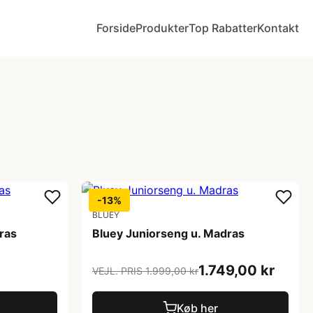
Forside
Produkter
Top Rabatter
Kontakt
-13%
BLUEY
ras
Bluey Juniorseng u. Madras
1.749,00 kr
VEJL. PRIS 1.999,00 kr
Køb her