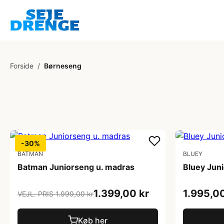
Forside
/
Børneseng
-30%
BATMAN
BLUEY
Batman Juniorseng u. madras
Bluey Jun
1.399,00 kr
1.995,00
VEJL. PRIS 1.999,00 kr
Køb her