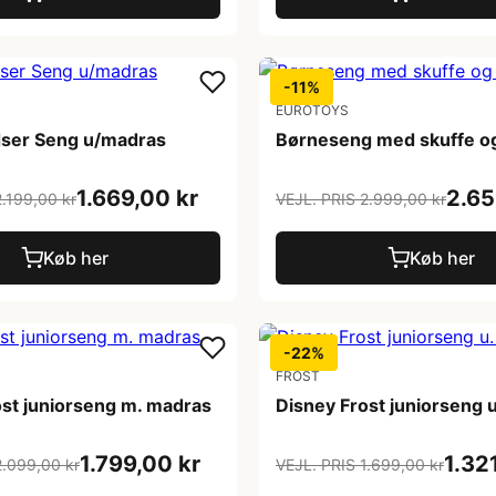
-11%
EUROTOYS
ser Seng u/madras
Børneseng med skuffe o
1.669,00 kr
2.65
2.199,00 kr
VEJL. PRIS 2.999,00 kr
Køb her
Køb her
-22%
FROST
ost juniorseng m. madras
Disney Frost juniorseng 
1.799,00 kr
1.32
2.099,00 kr
VEJL. PRIS 1.699,00 kr