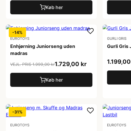
Køb her
-14%
EUROTOYS
GURLI GRIS
Enhjørning Juniorseng uden
Gurli Gris
madras
1.199,00
1.729,00 kr
VEJL. PRIS 1.999,00 kr
Køb her
-31%
EUROTOYS
EUROTOYS