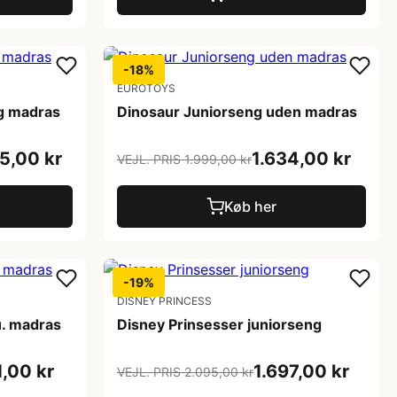
-18%
EUROTOYS
g madras
Dinosaur Juniorseng uden madras
5,00 kr
1.634,00 kr
VEJL. PRIS 1.999,00 kr
Køb her
-19%
DISNEY PRINCESS
u. madras
Disney Prinsesser juniorseng
1,00 kr
1.697,00 kr
VEJL. PRIS 2.095,00 kr