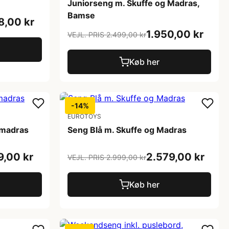
Juniorseng m. Skuffe og Madras,
Bamse
8,00 kr
1.950,00 kr
VEJL. PRIS 2.499,00 kr
Køb her
-14%
EUROTOYS
 madras
Seng Blå m. Skuffe og Madras
9,00 kr
2.579,00 kr
VEJL. PRIS 2.999,00 kr
Køb her