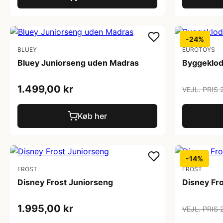
-24%
BLUEY
EUROTOYS
Bluey Juniorseng uden Madras
Byggeklod
1.499,00 kr
VEJL. PRIS 
Køb her
-14%
FROST
FROST
Disney Frost Juniorseng
Disney Fr
1.995,00 kr
VEJL. PRIS 