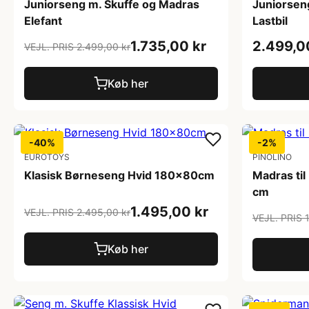
Juniorseng m. Skuffe og Madras
Juniorsen
Elefant
Lastbil
1.735,00 kr
2.499,0
VEJL. PRIS 2.499,00 kr
Køb her
-40%
-2%
EUROTOYS
PINOLINO
Klasisk Børneseng Hvid 180x80cm
Madras ti
cm
1.495,00 kr
VEJL. PRIS 2.495,00 kr
VEJL. PRIS 
Køb her