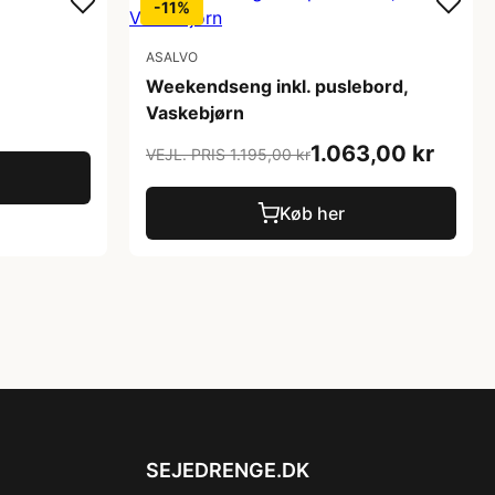
-11%
ASALVO
Weekendseng inkl. puslebord,
Vaskebjørn
1.063,00 kr
VEJL. PRIS 1.195,00 kr
Køb her
SEJEDRENGE.DK