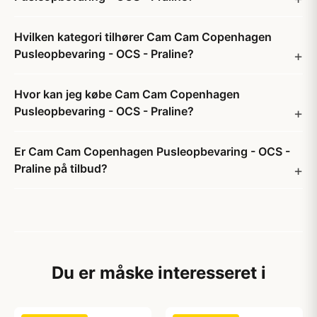
Hvilken kategori tilhører Cam Cam Copenhagen
Pusleopbevaring - OCS - Praline?
Hvor kan jeg købe Cam Cam Copenhagen
Pusleopbevaring - OCS - Praline?
Er Cam Cam Copenhagen Pusleopbevaring - OCS -
Praline på tilbud?
Du er måske interesseret i