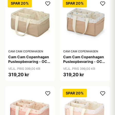
SPAR 20%
SPAR 20%
CAM CAM COPENHAGEN
CAM CAM COPENHAGEN
Cam Cam Copenhagen
Cam Cam Copenhagen
Pusleopbevaring - OCS
Pusleopbevaring - OCS
- Ashley
- Blueberries
VEJL. PRIS 399,00 KR
VEJL. PRIS 399,00 KR
319,20 kr
319,20 kr
SPAR 20%