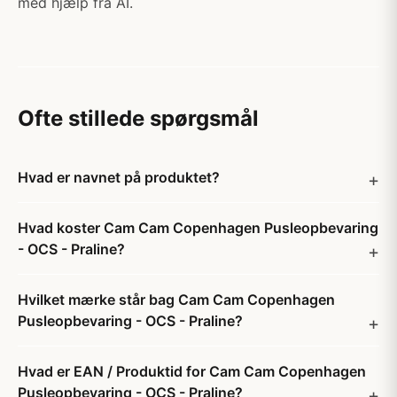
med hjælp fra AI.
Ofte stillede spørgsmål
Hvad er navnet på produktet?
Hvad koster Cam Cam Copenhagen Pusleopbevaring
- OCS - Praline?
Hvilket mærke står bag Cam Cam Copenhagen
Pusleopbevaring - OCS - Praline?
Hvad er EAN / Produktid for Cam Cam Copenhagen
Pusleopbevaring - OCS - Praline?