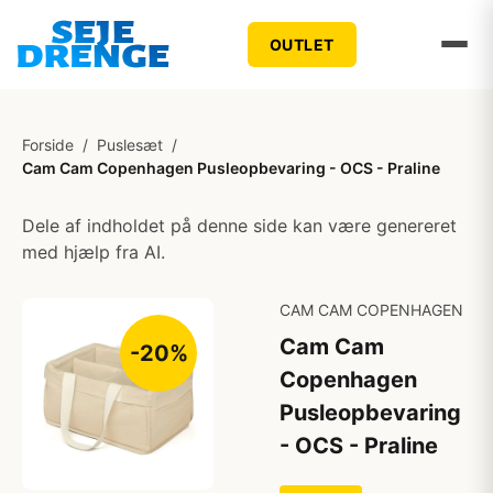
OUTLET
Forside
/
Puslesæt
/
Cam Cam Copenhagen Pusleopbevaring - OCS - Praline
Dele af indholdet på denne side kan være genereret
med hjælp fra AI.
CAM CAM COPENHAGEN
Cam Cam
-20%
Copenhagen
Pusleopbevaring
- OCS - Praline