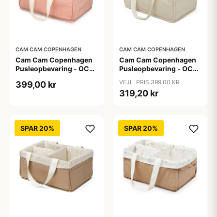
CAM CAM COPENHAGEN
CAM CAM COPENHAGEN
Cam Cam Copenhagen
Cam Cam Copenhagen
Pusleopbevaring - OCS
Pusleopbevaring - OCS
- Bows
- Classic Stripes Blue
VEJL. PRIS 399,00 KR
399,00 kr
319,20 kr
SPAR 20%
SPAR 20%