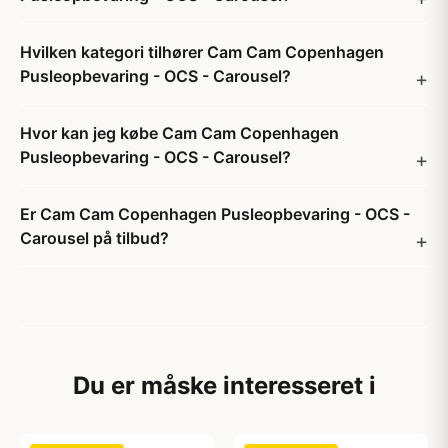
Hvilken kategori tilhører Cam Cam Copenhagen
Pusleopbevaring - OCS - Carousel?
Hvor kan jeg købe Cam Cam Copenhagen
Pusleopbevaring - OCS - Carousel?
Er Cam Cam Copenhagen Pusleopbevaring - OCS -
Carousel på tilbud?
Du er måske interesseret i