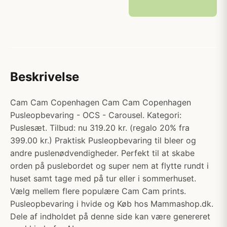
Beskrivelse
Cam Cam Copenhagen Cam Cam Copenhagen
Pusleopbevaring - OCS - Carousel. Kategori:
Puslesæt. Tilbud: nu 319.20 kr. (regalo 20% fra
399.00 kr.) Praktisk Pusleopbevaring til bleer og
andre puslenødvendigheder. Perfekt til at skabe
orden på puslebordet og super nem at flytte rundt i
huset samt tage med på tur eller i sommerhuset.
Vælg mellem flere populære Cam Cam prints.
Pusleopbevaring i hvide og Køb hos Mammashop.dk.
Dele af indholdet på denne side kan være genereret