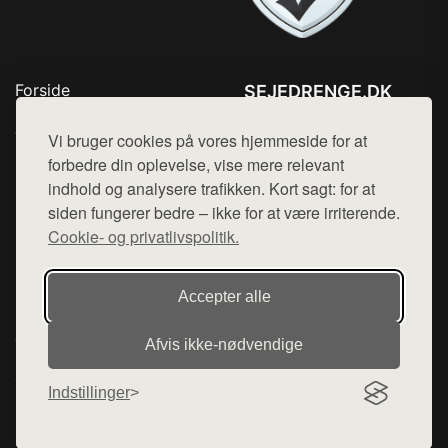
Forside
SEJEDRENGE.DK
Produkter
Tlf. 78768672
Top Rabatter
Vi bruger cookies på vores hjemmeside for at
Mail:
hej@want.dk
Kontakt
forbedre din oplevelse, vise mere relevant
indhold og analysere trafikken. Kort sagt: for at
Cookie- og privatlivspolitik
siden fungerer bedre – ikke for at være irriterende.
Cookie- og privatlivspolitik.
Denne side er en del af want.dk, der udgiver en række
Accepter alle
hjemmesider med præsentation af forskellige produkter fra
diverse webshops. Der sælges ikke varer fra denne side - vi
Afvis ikke‑nødvendige
henviser til de shops, som sælger varen. Vi har heller ikke
varerne på lager.
Indstillinger
© 2026 sejedrenge.dk. Alle rettigheder forbeholdes.