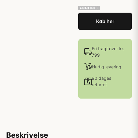
Køb her
Fri fragt over kr.
799
Hurtig levering
90 dages
returret
Beskrivelse