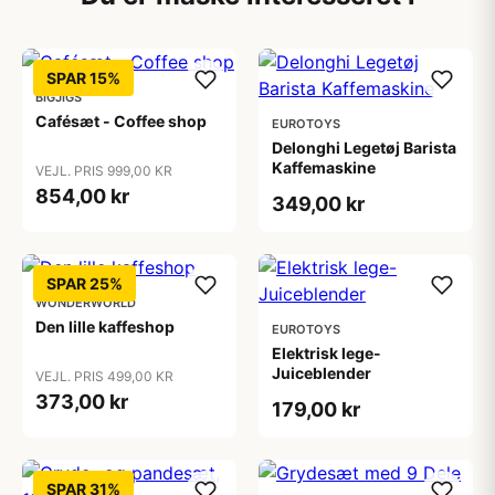
SPAR 15%
BIGJIGS
Cafésæt - Coffee shop
EUROTOYS
Delonghi Legetøj Barista
Kaffemaskine
VEJL. PRIS 999,00 KR
854,00 kr
349,00 kr
SPAR 25%
WONDERWORLD
Den lille kaffeshop
EUROTOYS
Elektrisk lege-
Juiceblender
VEJL. PRIS 499,00 KR
373,00 kr
179,00 kr
SPAR 31%