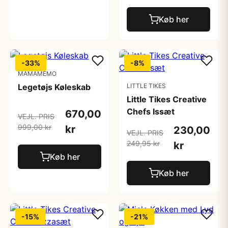
Køb her
-33%
-8%
MAMAMEMO
Legetøjs Køleskab
LITTLE TIKES
Little Tikes Creative
Chefs Issæt
670,00
VEJL. PRIS
999,00 kr
kr
230,00
VEJL. PRIS
249,95 kr
kr
Køb her
Køb her
-15%
-21%