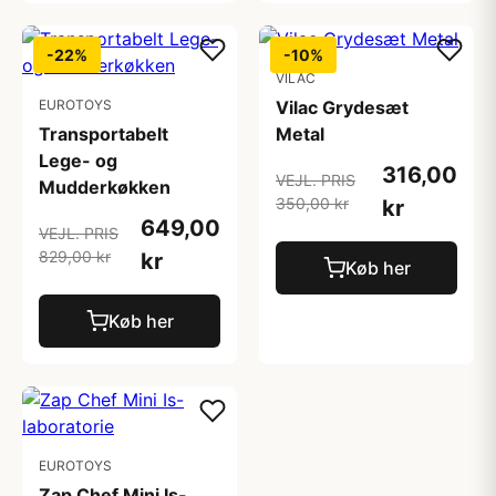
-22%
-10%
VILAC
EUROTOYS
Vilac Grydesæt
Transportabelt
Metal
Lege- og
316,00
VEJL. PRIS
Mudderkøkken
350,00 kr
kr
649,00
VEJL. PRIS
829,00 kr
kr
Køb her
Køb her
EUROTOYS
Zap Chef Mini Is-