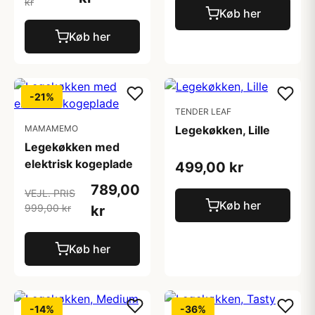
kr
Køb her
Køb her
-21%
TENDER LEAF
MAMAMEMO
Legekøkken, Lille
Legekøkken med
elektrisk kogeplade
499,00 kr
789,00
VEJL. PRIS
Køb her
999,00 kr
kr
Køb her
-14%
-36%