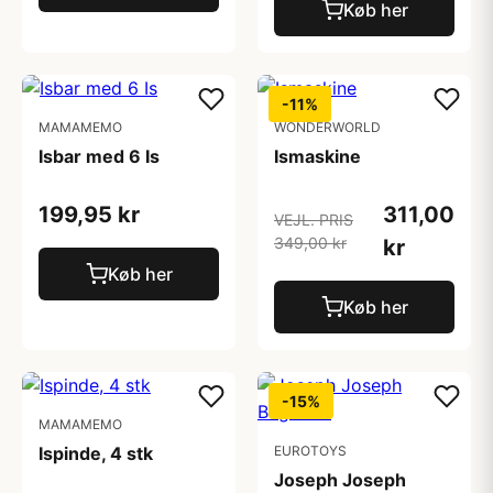
Køb her
-11%
MAMAMEMO
WONDERWORLD
Isbar med 6 Is
Ismaskine
199,95 kr
311,00
VEJL. PRIS
349,00 kr
kr
Køb her
Køb her
-15%
MAMAMEMO
Ispinde, 4 stk
EUROTOYS
Joseph Joseph