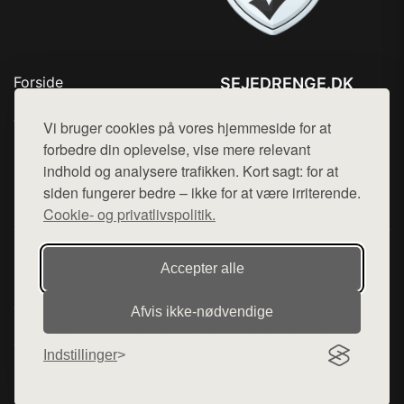
Forside
SEJEDRENGE.DK
Produkter
Tlf. 78768672
Top Rabatter
Vi bruger cookies på vores hjemmeside for at
Mail:
hej@want.dk
Kontakt
forbedre din oplevelse, vise mere relevant
indhold og analysere trafikken. Kort sagt: for at
Cookie- og privatlivspolitik
siden fungerer bedre – ikke for at være irriterende.
Cookie- og privatlivspolitik.
Denne side er en del af want.dk, der udgiver en række
Accepter alle
hjemmesider med præsentation af forskellige produkter fra
diverse webshops. Der sælges ikke varer fra denne side - vi
Afvis ikke‑nødvendige
henviser til de shops, som sælger varen. Vi har heller ikke
varerne på lager.
Indstillinger
© 2026 sejedrenge.dk. Alle rettigheder forbeholdes.