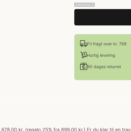
Fri fragt over kr. 799
Hurtig levering
90 dages returret
78.00 kr. (regalo 25% fra 899.00 kr.) Er du klar til en trav