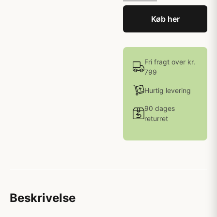
Køb her
Fri fragt over kr.
799
Hurtig levering
90 dages
returret
Beskrivelse