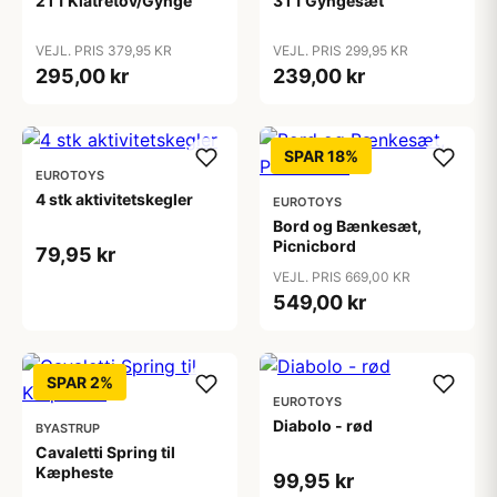
2 i 1 Klatretov/Gynge
3 i 1 Gyngesæt
VEJL. PRIS 379,95 KR
VEJL. PRIS 299,95 KR
295,00 kr
239,00 kr
SPAR 18%
EUROTOYS
4 stk aktivitetskegler
EUROTOYS
Bord og Bænkesæt,
Picnicbord
79,95 kr
VEJL. PRIS 669,00 KR
549,00 kr
SPAR 2%
EUROTOYS
Diabolo - rød
BYASTRUP
Cavaletti Spring til
Kæpheste
99,95 kr