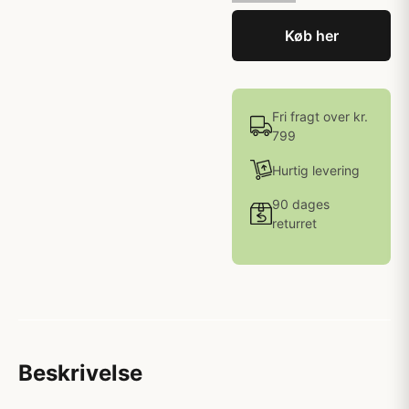
Køb her
Fri fragt over kr.
799
Hurtig levering
90 dages
returret
Beskrivelse