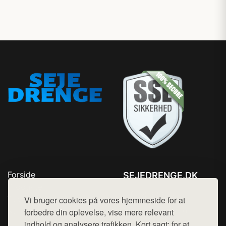
Forside
SEJEDRENGE.DK
Produkter
Tlf. 78768672
Top Rabatter
Vi bruger cookies på vores hjemmeside for at
Mail:
hej@want.dk
Kontakt
forbedre din oplevelse, vise mere relevant
indhold og analysere trafikken. Kort sagt: for at