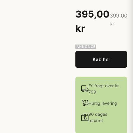
395,00
399,00
kr
kr
Køb her
Fri fragt over kr.
799
Hurtig levering
90 dages
returret