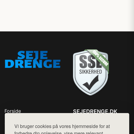
Forside
SEJEDRENGE.DK
Produkter
Tlf. 78768672
Top Rabatter
Vi bruger cookies på vores hjemmeside for at
Mail:
hej@want.dk
Kontakt
forbedre din oplevelse, vise mere relevant