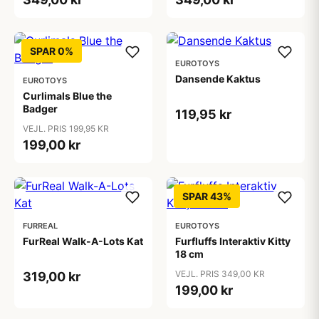
SPAR 0%
EUROTOYS
Dansende Kaktus
EUROTOYS
Curlimals Blue the
Badger
119,95 kr
VEJL. PRIS 199,95 KR
199,00 kr
SPAR 43%
FURREAL
EUROTOYS
FurReal Walk-A-Lots Kat
Furfluffs Interaktiv Kitty
18 cm
VEJL. PRIS 349,00 KR
319,00 kr
199,00 kr