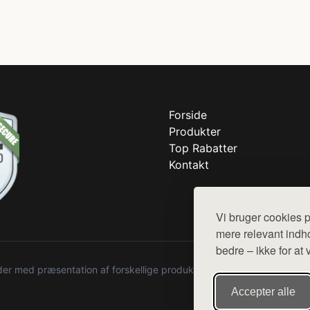
Forside
Produkter
Top Rabatter
Kontakt
Vi bruger cookies p
mere relevant indho
bedre – ikke for at 
r med præsentation af forskellige produkter fra diverse webshops. De
Accepter alle