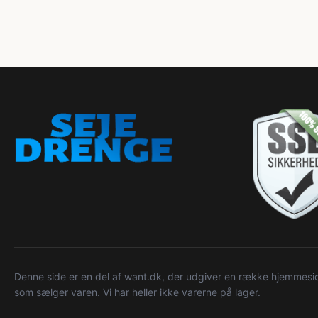
Denne side er en del af want.dk, der udgiver en række hjemmeside
som sælger varen. Vi har heller ikke varerne på lager.