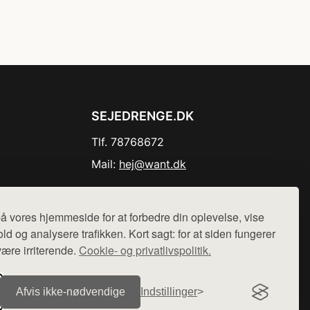
SEJEDRENGE.DK
Tlf. 78768672
Mail:
hej@want.dk
Cookie- og privatlivspolitik
å vores hjemmeside for at forbedre din oplevelse, vise
ld og analysere trafikken. Kort sagt: for at siden fungerer
være irriterende.
Cookie- og privatlivspolitik.
r sælges ikke varer fra denne side - vi henviser til de shops,
Afvis ikke‑nødvendige
Indstillinger