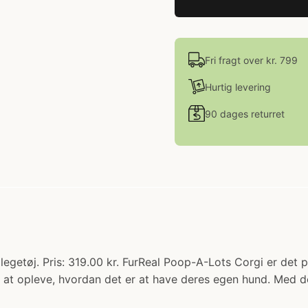
Fri fragt over kr. 799
Hurtig levering
90 dages returret
legetøj. Pris: 319.00 kr. FurReal Poop-A-Lots Corgi er det pe
 at opleve, hvordan det er at have deres egen hund. Med de