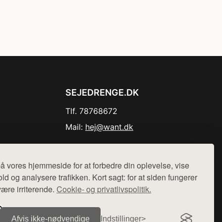
SEJEDRENGE.DK
Tlf. 78768672
Mail:
hej@want.dk
Cookie- og privatlivspolitik
å vores hjemmeside for at forbedre din oplevelse, vise
ld og analysere trafikken. Kort sagt: for at siden fungerer
være irriterende.
Cookie- og privatlivspolitik.
r sælges ikke varer fra denne side - vi henviser til de shops,
Afvis ikke‑nødvendige
Indstillinger