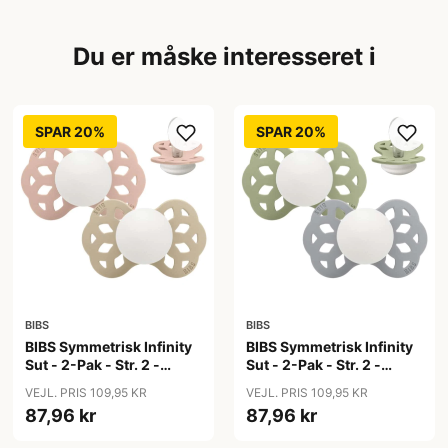
Du er måske interesseret i
SPAR 20%
SPAR 20%
BIBS
BIBS
BIBS Symmetrisk Infinity
BIBS Symmetrisk Infinity
Sut - 2-Pak - Str. 2 -
Sut - 2-Pak - Str. 2 -
Silikone - GLOW -
Silikone - GLOW -
VEJL. PRIS 109,95 KR
VEJL. PRIS 109,95 KR
Blush/Vanilla
Sage/Cloud
87,96 kr
87,96 kr