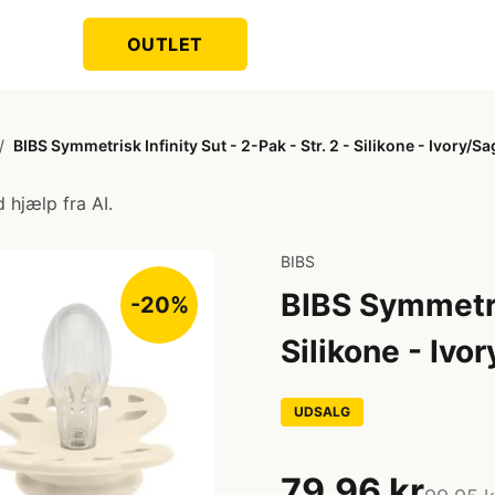
OUTLET
/
BIBS Symmetrisk Infinity Sut - 2-Pak - Str. 2 - Silikone - Ivory/Sa
 hjælp fra AI.
BIBS
BIBS Symmetris
-20%
Silikone - Ivo
UDSALG
79,96 kr