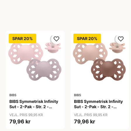
SPAR 20%
SPAR 20%
BIBS
BIBS
BIBS Symmetrisk Infinity
BIBS Symmetrisk Infinity
Sut - 2-Pak - Str. 2 -
Sut - 2-Pak - Str. 2 -
Silikone - Blossom/Dusky
Silikone -
VEJL. PRIS 99,95 KR
VEJL. PRIS 99,95 KR
Lilac
Blush/Woodchuck
79,96 kr
79,96 kr