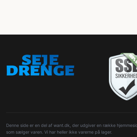
Denne side er en del af want.dk, der udgiver en række hjemmeside
som sælger varen. Vi har heller ikke varerne på lager.