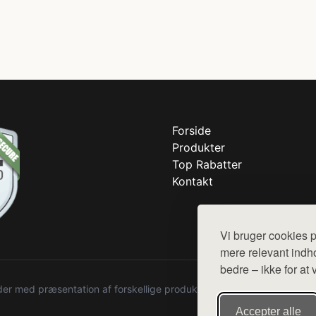
Forside
Produkter
Top Rabatter
Kontakt
Vi bruger cookies p
mere relevant indho
bedre – ikke for at 
r med præsentation af forskellige produkter fra diverse webshops. De
Accepter alle