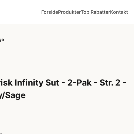
Forside
Produkter
Top Rabatter
Kontakt
ge
k Infinity Sut - 2-Pak - Str. 2 -
ry/Sage