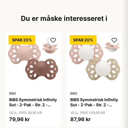
Du er måske interesseret i
SPAR 20%
SPAR 20%
BIBS
BIBS
BIBS Symmetrisk Infinity
BIBS Symmetrisk Infinity
Sut - 2-Pak - Str. 2 -
Sut - 2-Pak - Str. 2 -
Silikone -
Silikone - GLOW -
VEJL. PRIS 99,95 KR
VEJL. PRIS 109,95 KR
Blush/Woodchuck
Blush/Vanilla
79,96 kr
87,96 kr