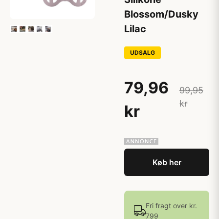
Blossom/Dusky
Lilac
UDSALG
79,96
99,95
kr
kr
Køb her
Fri fragt over kr.
799