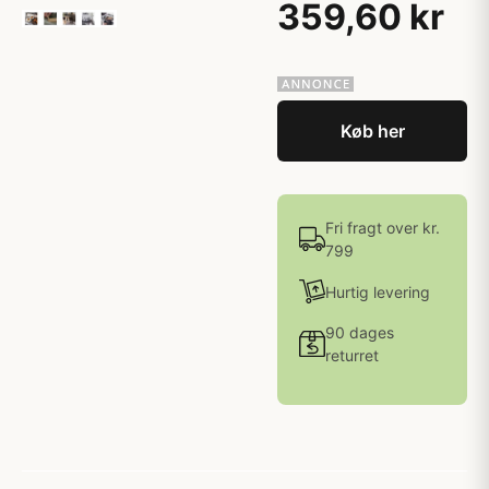
359,60 kr
Køb her
Fri fragt over kr.
799
Hurtig levering
90 dages
returret