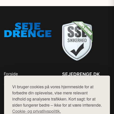
Forside
SEJEDRENGE.DK
Produkter
Tlf. 78768672
Top Rabatter
Vi bruger cookies på vores hjemmeside for at
Mail:
hej@want.dk
Kontakt
forbedre din oplevelse, vise mere relevant
indhold og analysere trafikken. Kort sagt: for at
Cookie- og privatlivspolitik
siden fungerer bedre – ikke for at være irriterende.
Cookie- og privatlivspolitik.