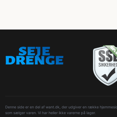
Denne side er en del af want.dk, der udgiver en række hjemmeside
som sælger varen. Vi har heller ikke varerne på lager.