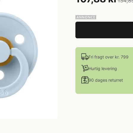
134,8
Fri fragt over kr. 799
Hurtig levering
90 dages returret