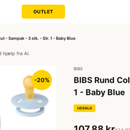
OUTLET
t - Sampak - 3 stk. - Str. 1 - Baby Blue
 hjælp fra AI.
BIBS
BIBS Rund Colo
-20%
1 - Baby Blue
UDSALG
107,88 kr