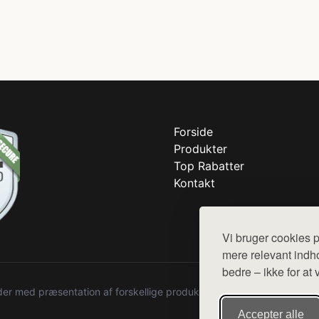
Forside
Produkter
Top Rabatter
Kontakt
Vi bruger cookies p
mere relevant indho
bedre – ikke for at 
r med præsentation af forskellige produkter fra diverse webshops. De
Accepter alle