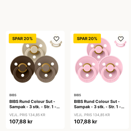
SPAR 20%
SPAR 20%
BIBS
BIBS
BIBS Rund Colour Sut -
BIBS Rund Colour Sut -
Sampak - 3 stk. - Str. 1 -
Sampak - 3 stk. - Str. 1 -
50 Shades of Coffee
Baby Pink
VEJL. PRIS 134,85 KR
VEJL. PRIS 134,85 KR
107,88 kr
107,88 kr