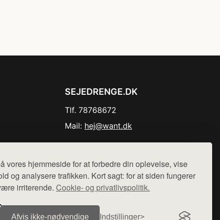
SEJEDRENGE.DK
Tlf. 78768672
Mail:
hej@want.dk
Cookie- og privatlivspolitik
å vores hjemmeside for at forbedre din oplevelse, vise
ld og analysere trafikken. Kort sagt: for at siden fungerer
være irriterende.
Cookie- og privatlivspolitik.
r sælges ikke varer fra denne side - vi henviser til de shops,
Afvis ikke‑nødvendige
Indstillinger