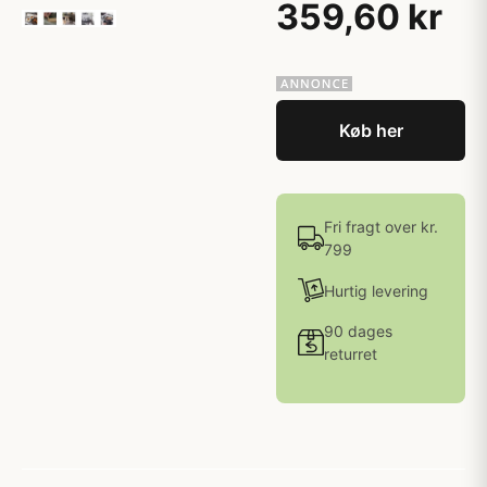
359,60 kr
Køb her
Fri fragt over kr.
799
Hurtig levering
90 dages
returret