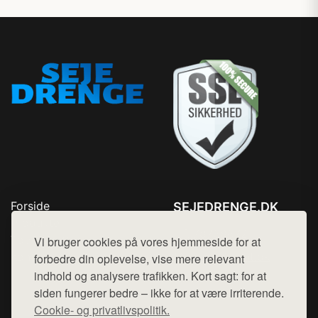
Forside
SEJEDRENGE.DK
Produkter
Tlf. 78768672
Top Rabatter
Vi bruger cookies på vores hjemmeside for at
Mail:
hej@want.dk
Kontakt
forbedre din oplevelse, vise mere relevant
indhold og analysere trafikken. Kort sagt: for at
Cookie- og privatlivspolitik
siden fungerer bedre – ikke for at være irriterende.
Cookie- og privatlivspolitik.