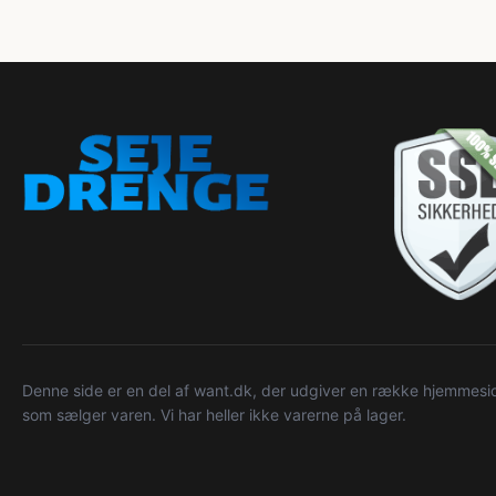
Denne side er en del af want.dk, der udgiver en række hjemmeside
som sælger varen. Vi har heller ikke varerne på lager.