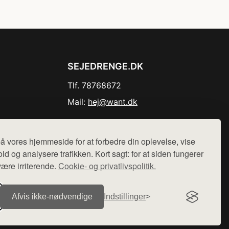
SEJEDRENGE.DK
Tlf. 78768672
Mail:
hej@want.dk
Cookie- og privatlivspolitik
å vores hjemmeside for at forbedre din oplevelse, vise
ld og analysere trafikken. Kort sagt: for at siden fungerer
være irriterende.
Cookie- og privatlivspolitik.
r sælges ikke varer fra denne side - vi henviser til de shops,
Afvis ikke‑nødvendige
Indstillinger