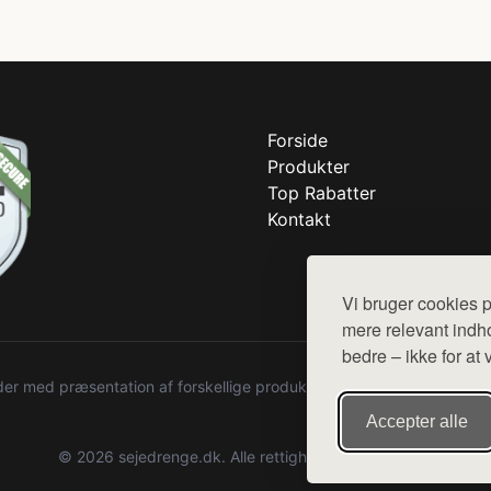
Forside
Produkter
Top Rabatter
Kontakt
Vi bruger cookies p
mere relevant indho
bedre – ikke for at 
r med præsentation af forskellige produkter fra diverse webshops. De
Accepter alle
© 2026 sejedrenge.dk. Alle rettigheder forbeholdes.