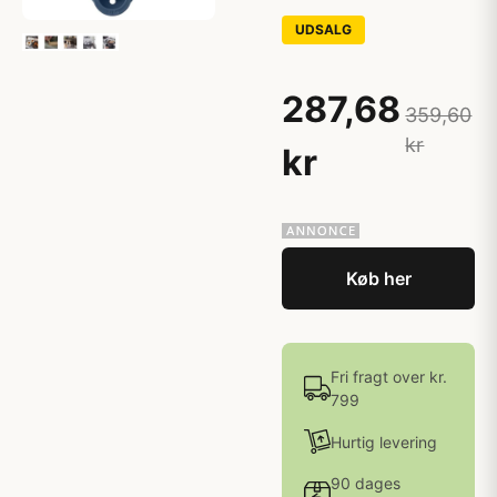
UDSALG
287,68
359,60
kr
kr
Køb her
Fri fragt over kr.
799
Hurtig levering
90 dages