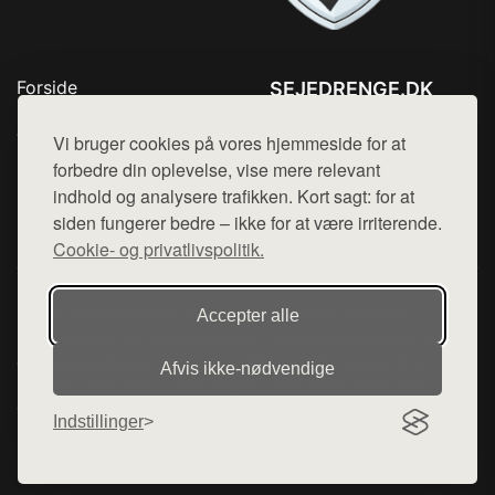
Forside
SEJEDRENGE.DK
Produkter
Tlf. 78768672
Top Rabatter
Vi bruger cookies på vores hjemmeside for at
Mail:
hej@want.dk
Kontakt
forbedre din oplevelse, vise mere relevant
indhold og analysere trafikken. Kort sagt: for at
Cookie- og privatlivspolitik
siden fungerer bedre – ikke for at være irriterende.
Cookie- og privatlivspolitik.
Denne side er en del af want.dk, der udgiver en række
Accepter alle
hjemmesider med præsentation af forskellige produkter fra
diverse webshops. Der sælges ikke varer fra denne side - vi
Afvis ikke‑nødvendige
henviser til de shops, som sælger varen. Vi har heller ikke
varerne på lager.
Indstillinger
© 2026 sejedrenge.dk. Alle rettigheder forbeholdes.