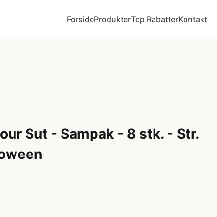
Forside
Produkter
Top Rabatter
Kontakt
ur Sut - Sampak - 8 stk. - Str.
loween