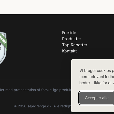
Forside
Produkter
Top Rabatter
Kontakt
Vi bruger cookies p
mere relevant indho
bedre – ikke for at 
r med præsentation af forskellige produkter fra diverse webshops. De
Accepter alle
© 2026 sejedrenge.dk. Alle rettigheder forbeholdes.