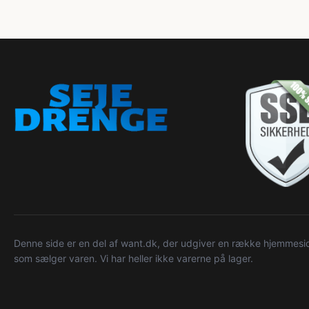
Denne side er en del af want.dk, der udgiver en række hjemmeside
som sælger varen. Vi har heller ikke varerne på lager.