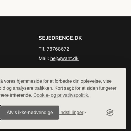
SEJEDRENGE.DK
Tlf. 78768672
Mail:
hej@want.dk
Cookie- og privatlivspolitik
å vores hjemmeside for at forbedre din oplevelse, vise
ld og analysere trafikken. Kort sagt: for at siden fungerer
være irriterende.
Cookie- og privatlivspolitik.
r sælges ikke varer fra denne side - vi henviser til de shops,
Afvis ikke‑nødvendige
Indstillinger