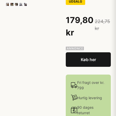
UDSALG
179,80
224,75
kr
kr
Køb her
Fri fragt over kr.
799
Hurtig levering
90 dages
returret