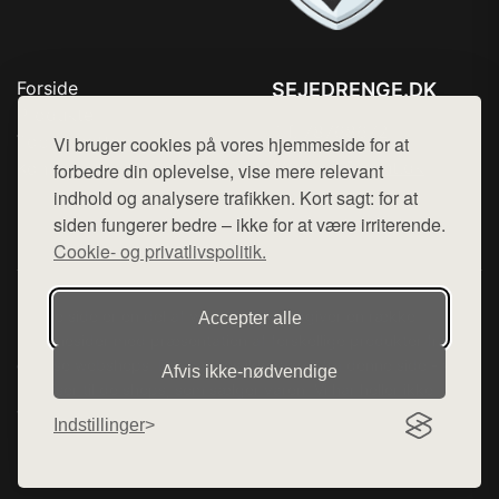
Forside
SEJEDRENGE.DK
Produkter
Tlf. 78768672
Top Rabatter
Vi bruger cookies på vores hjemmeside for at
Mail:
hej@want.dk
Kontakt
forbedre din oplevelse, vise mere relevant
indhold og analysere trafikken. Kort sagt: for at
Cookie- og privatlivspolitik
siden fungerer bedre – ikke for at være irriterende.
Cookie- og privatlivspolitik.
Denne side er en del af want.dk, der udgiver en række
Accepter alle
hjemmesider med præsentation af forskellige produkter fra
diverse webshops. Der sælges ikke varer fra denne side - vi
Afvis ikke‑nødvendige
henviser til de shops, som sælger varen. Vi har heller ikke
varerne på lager.
Indstillinger
© 2026 sejedrenge.dk. Alle rettigheder forbeholdes.