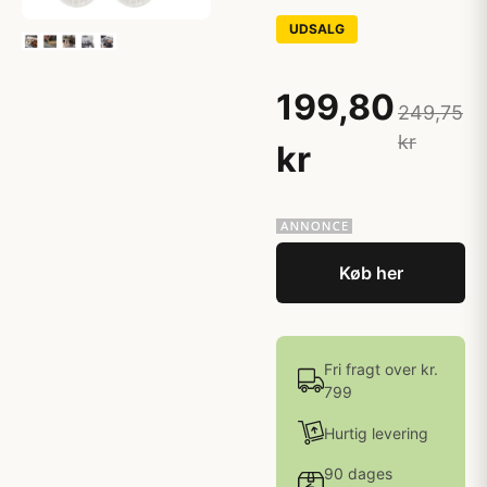
UDSALG
199,80
249,75
kr
kr
Køb her
Fri fragt over kr.
799
Hurtig levering
90 dages