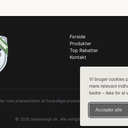
Forside
Produkter
Top Rabatter
Kontakt
Vi bruger cookies p
mere relevant indho
bedre – ikke for at 
r med præsentation af forskellige produkter fra diverse webshops. De
Accepter alle
© 2026 sejedrenge.dk. Alle rettigheder forbeholdes.