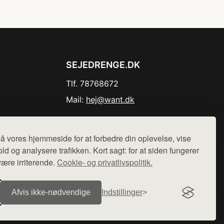
SEJEDRENGE.DK
Tlf. 78768672
Mail:
hej@want.dk
Cookie- og privatlivspolitik
å vores hjemmeside for at forbedre din oplevelse, vise
ld og analysere trafikken. Kort sagt: for at siden fungerer
være irriterende.
Cookie- og privatlivspolitik.
r sælges ikke varer fra denne side - vi henviser til de shops,
Afvis ikke‑nødvendige
Indstillinger