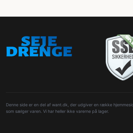
Denne side er en del af want.dk, der udgiver en række hjemmeside
som sælger varen. Vi har heller ikke varerne på lager.