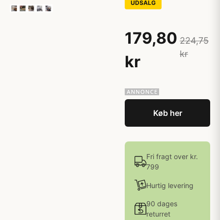
UDSALG
179,80
224,75
kr
kr
Køb her
Fri fragt over kr.
799
Hurtig levering
90 dages
returret